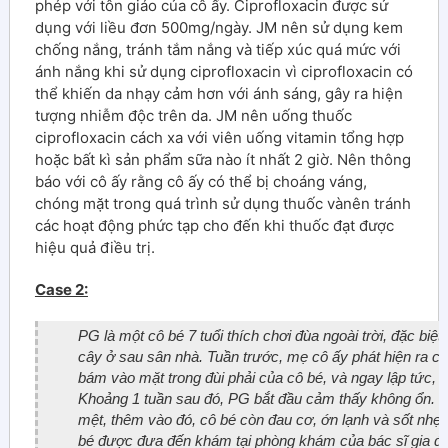
phép với tôn giáo của cô ấy. Ciprofloxacin được sử
dụng với liều đơn 500mg/ngày. JM nên sử dụng kem
chống nắng, tránh tắm nắng và tiếp xúc quá mức với
ánh nắng khi sử dụng ciprofloxacin vì ciprofloxacin có
thể khiến da nhạy cảm hơn với ánh sáng, gây ra hiện
tượng nhiễm độc trên da. JM nên uống thuốc
ciprofloxacin cách xa với viên uống vitamin tổng hợp
hoặc bất kì sản phẩm sữa nào ít nhất 2 giờ. Nên thông
báo với cô ấy rằng cô ấy có thể bị choáng váng,
chóng mặt trong quá trình sử dụng thuốc vànên tránh
các hoạt động phức tạp cho đến khi thuốc đạt được
hiệu quả điều trị.
Case 2:
PG là một cô bé 7 tuổi thích chơi đùa ngoài trời, đặc biệt
cây ở sau sân nhà. Tuần trước, mẹ cô ấy phát hiện ra c
bám vào mặt trong đùi phải của cô bé, và ngay lập tức, ba
Khoảng 1 tuần sau đó, PG bắt đầu cảm thấy không ổn. Cô
mệt, thêm vào đó, cô bé còn đau cơ, ớn lạnh và sốt nhẹ
bé được đưa đến khám tại phòng khám của bác sĩ gia đì