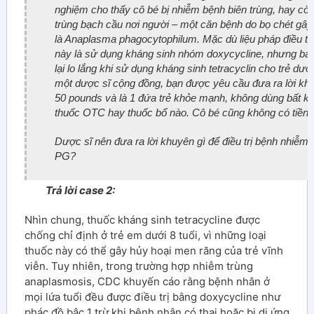
nghiệm cho thấy cô bé bị nhiễm bệnh biên trùng, hay còn
trùng bạch cầu nơi người – một căn bệnh do bọ chét gây ra
là
Anaplasma phagocytophilum
. Mặc dù liệu pháp điều tr
này là sử dụng kháng sinh nhóm doxycycline, nhưng bác
lại lo lắng khi sử dụng kháng sinh tetracyclin cho trẻ dưới
một dược sĩ cộng đồng, bạn được yêu cầu đưa ra lời 
50 pounds và là 1 đứa trẻ khỏe mạnh, không dùng bất kì 
thuốc OTC hay thuốc bổ nào. Cô bé cũng không có tiền 
Dược sĩ nên đưa ra lời khuyên gì để điều trị bệnh nhiễ
PG?
Trả lời case 2:
Nhìn chung, thuốc kháng sinh tetracycline được
chống chỉ định ở trẻ em dưới 8 tuổi, vì những loại
thuốc này có thể gây hủy hoại men răng của trẻ vĩnh
viễn. Tuy nhiên, trong trường hợp nhiễm trùng
anaplasmosis, CDC khuyến cáo rằng bệnh nhân ở
mọi lứa tuổi đều được điều trị bằng doxycycline như
phác đồ bậc 1 trừ khi bệnh nhân có thai hoặc bị dị ứng