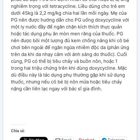
nghiêm trọng với tetracycline. Liều dùng cho trẻ em
dưới 45kg là 2,2 mg/kg chia hai lần mỗi ngày. Mẹ của
PG nên được hướng dẫn cho PG uống doxycycline với
một ly nước đầy để ngăn chặn kích thích thực quản
hoặc tác dụng phụ ăn mòn men răng của thuốc. PG
nên được bôi một lượng đủ kem chống nắng khi cô bé
chơi bên ngoài để ngăn ngừa nhiễm độc da (phản ứng
trên da khi da nhạy cảm với ánh sáng do thuốc). Cuối
cùng, PG có thể bị tiêu chảy và buồn nôn, hoặc 1
trong hai triệu chứng trên khi dùng doxycycline. Mặc
dù điều này là tác dụng phụ thường gặp khi sử dụng
thuốc, nhưng nếu cô bé bị nôn mửa hoặc tiêu chảy
nặng cần liên lạc ngay với bác sĩ gia đình.
Chia sẻ:
Email
Telegram