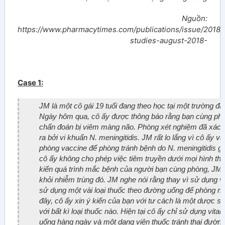
Nguồn:
https://www.pharmacytimes.com/publications/issue/2018
studies-august-2018-
Case 1:
JM là một cô gái 19 tuổi đang theo học tại một trường đại
Ngày hôm qua, cô ấy được thông báo rằng bạn cùng ph
chẩn đoán bị viêm màng não. Phòng xét nghiệm đã xác 
ra bởi vi khuẩn
N. meningitidis
. JM rất lo lắng vì cô ấy 
phòng vaccine để phòng tránh bệnh do
N. meningitidis
gâ
cô ấy không cho phép việc tiêm truyền dưới mọi hình thứ
kiến quá trình mắc bệnh của người bạn cùng phòng, J
khỏi nhiễm trùng đó. JM nghe nói rằng thay vì sử dụng v
sử dụng một vài loại thuốc theo đường uống để phòng n
đây, cô ấy xin ý kiến của bạn với tư cách là một dược s
với bất kì loại thuốc nào. Hiện tại cô ấy chỉ sử dụng vit
uống hàng ngày và một dạng viên thuốc tránh thai đườn