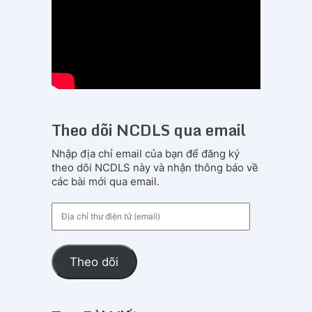
Theo dõi NCDLS qua email
Nhập địa chỉ email của bạn để đăng ký
theo dõi NCDLS này và nhận thông báo về
các bài mới qua email.
Địa
chỉ
thư
điện
Theo dõi
tử
(email)