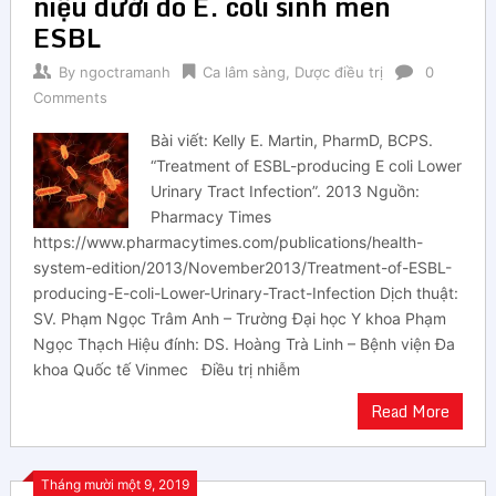
niệu dưới do E. coli sinh men
ESBL
By
ngoctramanh
Ca lâm sàng
,
Dược điều trị
0
Comments
Bài viết: Kelly E. Martin, PharmD, BCPS.
“Treatment of ESBL-producing E coli Lower
Urinary Tract Infection”. 2013 Nguồn:
Pharmacy Times
https://www.pharmacytimes.com/publications/health-
system-edition/2013/November2013/Treatment-of-ESBL-
producing-E-coli-Lower-Urinary-Tract-Infection Dịch thuật:
SV. Phạm Ngọc Trâm Anh – Trường Đại học Y khoa Phạm
Ngọc Thạch Hiệu đính: DS. Hoàng Trà Linh – Bệnh viện Đa
khoa Quốc tế Vinmec Điều trị nhiễm
Read More
Tháng mười một 9, 2019