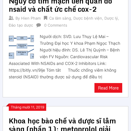
Nguy cơ tim mạch liên quan do
nsaid và chất ức chế cox-2
By
Hien Pham
Ca lâm sàng
,
Dược bệnh viện
,
Dược lý
,
Đào tạo dược
0 Comments
Người dịch: SVD. Lưu Thụy Lệ Mai –
Trường Đại học Y khoa Phạm Ngọc Thạch
Người hiệu đính: DS. Lê Thị Quỳnh – Bệnh
viện FV Nguồn: Cardiovascular Risk
Associated With NSAIDs and COX-2 Inhibitors Link:
https://bitly.vn/9lje Tóm tắt Thuốc chống viêm không
steroid (NSAID) thường được sử dụng để điều trị
Read More
Tháng mười 11, 2019
Khoa học bào chế và dược sĩ lâm
sàng (phần 1): metoprolol giải