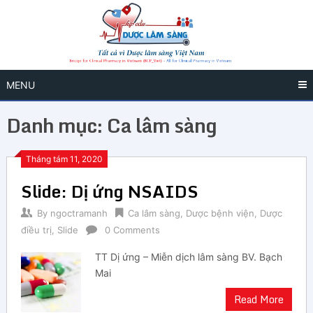
MENU
Danh mục:
Ca lâm sàng
Tháng tám 11, 2020
Slide: Dị ứng NSAIDS
By
ngoctramanh
Ca lâm sàng
,
Dược bệnh viện
,
Dược
điều trị
,
Slide
0 Comments
TT Dị ứng – Miễn dịch lâm sàng BV. Bạch
Mai
Read More