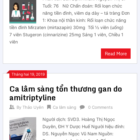
Tuổi: 76 Nữ Chẩn đoán: Rối loạn chức
năng tiền đình, viêm dạ dày – tá tràng Đơn
1: Khoa nội thần kinh: Rối loạn chức năng
tiền đình Mirzaten (mirtazapin) 30mg Tối ½ viên (uống)
7 viên Stugeron (cinnarizine) 25mg Sáng 1 viên, Chiều 1
viên
Read More
Tháng hai 19, 2019
Ca lâm sàng tổn thương gan do
amitriptyline
By
Thảo Uyên
Ca lâm sàng
0 Comments
Người dịch: SVD3. Hoàng Thị Ngọc
Duyên, ĐH Y Dược Huế Người hiệu đính:
DS. Nguyễn Ngọc Vũ Nam Nguồn: