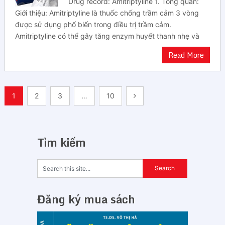
Drug record: Amitriptyline 1. Tổng quan:
Giới thiệu: Amitriptyline là thuốc chống trầm cảm 3 vòng
được sử dụng phổ biến trong điều trị trầm cảm.
Amitriptyline có thể gây tăng enzym huyết thanh nhẹ và
Read More
Điều
1
2
3
…
10
hướng
bài
Tìm kiếm
viết
Đăng ký mua sách