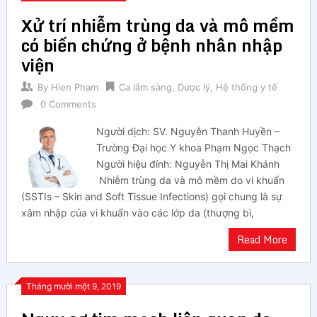
Xử trí nhiễm trùng da và mô mềm
có biến chứng ở bệnh nhân nhập
viện
By
Hien Pham
Ca lâm sàng
,
Dược lý
,
Hệ thống y tế
0 Comments
Người dịch: SV. Nguyễn Thanh Huyền –
Trường Đại học Y khoa Phạm Ngọc Thạch
Người hiệu đính: Nguyễn Thị Mai Khánh
Nhiễm trùng da và mô mềm do vi khuẩn
(SSTIs – Skin and Soft Tissue Infections) gọi chung là sự
xâm nhập của vi khuẩn vào các lớp da (thượng bì,
Read More
Tháng mười một 9, 2019