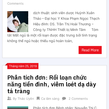
Comments
dịch thuật: sinh viên dược Huỳnh Xuân
Thảo – Đại học Y Khoa Phạm Ngọc Thạch
Hiệu đính: DS. Trần Thị Hoài Thương –
Công ty TNHH Thiết bị Minh Tâm Tóm
tắt Mất ngủ là một rối loạn được đặc trưng bởi tình trạng
không thể ngủ hoặc thiếu ngủ hoàn toàn,
Read More
Tháng năm 25, 2019
Phân tích đơn: Rối loạn chức
năng tiền đình, viêm loét dạ dày
tá tràng
By
Thảo Uyên
Ca lâm sàng
2 Comments
Phân tích đơn Bệnh nhân: Nguyễn Thị C.