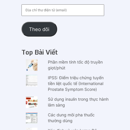
Địa
chỉ
thư
điện
Theo dõi
tử
(email)
Top Bài Viết
Phần mềm tính tốc độ truyền
giọt/phút
IPSS: Điểm triệu chứng tuyến
tiền liệt quốc tế (International
Prostate Symptom Score)
Sử dụng insulin trong thực hành
lâm sàng
Các dung môi pha thuốc
thường dùng