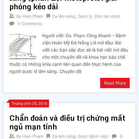
phóng kéo dài
By
Hien Pham
Ca lâm sàng
,
Dược lý
,
Đào tạo dược
0 Comments
Người viết: Ds. Phạm Công Khanh – Bệnh
viện Hoàn Mỹ Đà Nẵng Lời mở đầu: Bài
viết các bạn sắp đọc sẽ là bài viết mở đầu
cho một chuyên đề về khoa học bào chế
thuốc có những khía cạnh liên quan đến thực hành của
người dược sĩ lâm sàng. Chuyên đề
Read More
Tháng chín 29, 2019
Chẩn đoán và điều trị chứng mất
ngủ mạn tính
By
Hien Pham
Ca lâm sàng
,
Dược bệnh viện
0