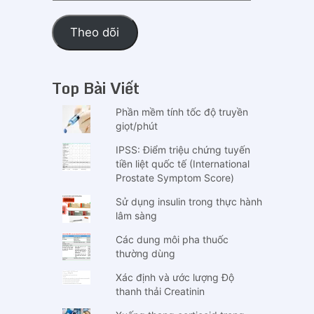
thư
điện
Theo dõi
tử
(email)
Top Bài Viết
Phần mềm tính tốc độ truyền
giọt/phút
IPSS: Điểm triệu chứng tuyến
tiền liệt quốc tế (International
Prostate Symptom Score)
Sử dụng insulin trong thực hành
lâm sàng
Các dung môi pha thuốc
thường dùng
Xác định và ước lượng Độ
thanh thải Creatinin