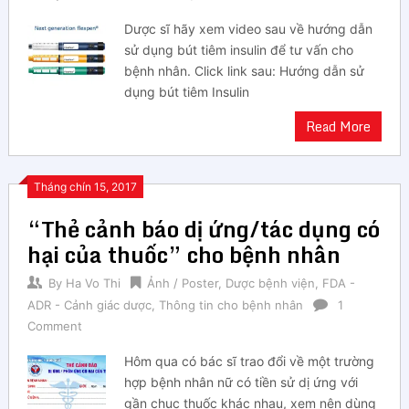
Dược sĩ hãy xem video sau về hướng dẫn
sử dụng bút tiêm insulin để tư vấn cho
bệnh nhân. Click link sau: Hướng dẫn sử
dụng bút tiêm Insulin
Read More
Tháng chín 15, 2017
“Thẻ cảnh báo dị ứng/tác dụng có
hại của thuốc” cho bệnh nhân
By
Ha Vo Thi
Ảnh / Poster
,
Dược bệnh viện
,
FDA -
ADR - Cảnh giác dược
,
Thông tin cho bệnh nhân
1
Comment
Hôm qua có bác sĩ trao đổi về một trường
hợp bệnh nhân nữ có tiền sử dị ứng với
gần chục thuốc khác nhau, xem nên dùng