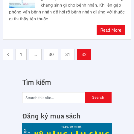
kháng sinh gì cho bệnh nhân. Khi lên gặp
phỏng vấn bệnh nhân để hỏi rõ bệnh nhân dị ứng với thuốc
gì thì thấy tên thuốc
Read More
Điều
1
…
30
31
32
hướng
bài
Tìm kiếm
viết
Đăng ký mua sách