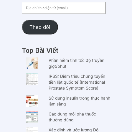
Địa
chỉ
thư
điện
Theo dõi
tử
(email)
Top Bài Viết
Phần mềm tính tốc độ truyền
giọt/phút
IPSS: Điểm triệu chứng tuyến
tiền liệt quốc tế (International
Prostate Symptom Score)
Sử dụng insulin trong thực hành
lâm sàng
Các dung môi pha thuốc
thường dùng
Xác định và ước lượng Độ