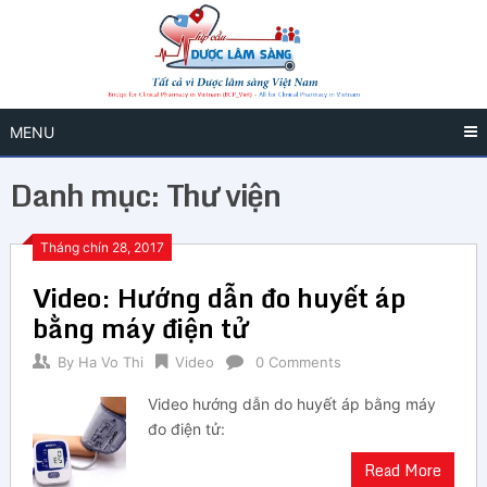
MENU
Danh mục:
Thư viện
Tháng chín 28, 2017
Video: Hướng dẫn đo huyết áp
bằng máy điện tử
By
Ha Vo Thi
Video
0 Comments
Video hướng dẫn do huyết áp bằng máy
đo điện tử:
Read More