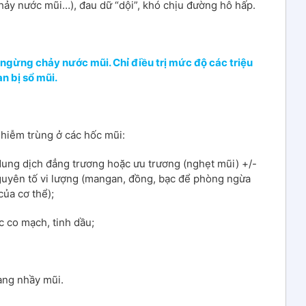
hảy nước mũi…), đau dữ “dội”, khó chịu đường hô hấp.
ngừng chảy nước mũi. Chỉ điều trị mức độ các triệu
n bị sổ mũi.
nhiễm trùng ở các hốc mũi:
dung dịch đẳng trương hoặc ưu trương (nghẹt mũi) +/-
nguyên tố vi lượng (mangan, đồng, bạc để phòng ngừa
của cơ thể);
c co mạch, tinh dầu;
àng nhầy mũi.