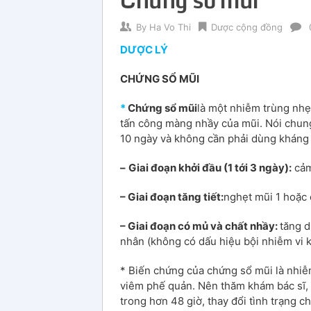
By
Ha Vo Thi
Dược cộng đồng
DƯỢC LÝ
CHỨNG SỔ MŨI
*
Chứng sổ mũi
là một nhiễm trùng nhẹ 
tấn công màng nhầy của mũi. Nói chung
10 ngày và không cần phải dùng kháng s
–
Giai đoạn khởi đầu (1 tới 3 ngày):
cảm
– Giai đoạn tăng tiết:
nghẹt mũi 1 hoặc 
– Giai đoạn có mủ và chất nhầy:
tăng d
nhân (không có dấu hiệu bội nhiễm vi 
* Biến chứng của chứng sổ mũi là nhiễm
viêm phế quản. Nên thăm khám bác sĩ, n
trong hơn 48 giờ, thay đổi tình trạng c