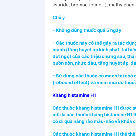
lisuride, bromocriptine…), methylpheni
Chú ý
– Không dùng thuốc quá 5 ngày
– Các thuốc này có thể gây ra tác dụ
mạch (tăng huyết áp kịch phát, tai bi
đột ngột của các triệu chứng sau, thậ
buồn nôn, nhức đầu, tăng huyết áp, đán
– Sử dụng các thuốc co mạch tại chỗ 
(rebound effect) và viêm mũi do thuố
Kháng histamine H1
Các thuốc kháng histamine H1 được s
mũi là các thuốc kháng histamine H1 
có đi qua hàng rào máu-não và khóa c
Các thuốc kháng histamine H1 thế thệ 