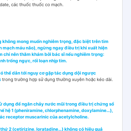
date, các thuốc thuốc co mạch.
ng không mong muốn nghiêm trọng, đặc biệt trên tim
ến mạch máu não), ngừng ngay điều trị khi xuất hiện
m chí nên thăm khám bởi bác sĩ nếu nghiêm trọng:
h trống ngực, rối loạn nhịp tim.
có thể dẫn tới nguy cơ gặp tác dụng dội ngược
c
trong trường hợp sử dụng thường xuyên hoặc kéo dài.
ử dụng để ngăn chảy nước mũi trong điều trị chứng sổ
thế hệ 1 (pheniramine, chlorphenamine, doxylamine…),
ác receptor muscarinic của acetylcholine.
thứ 2 (cetirizine, loratadine…) không có hiệu quả