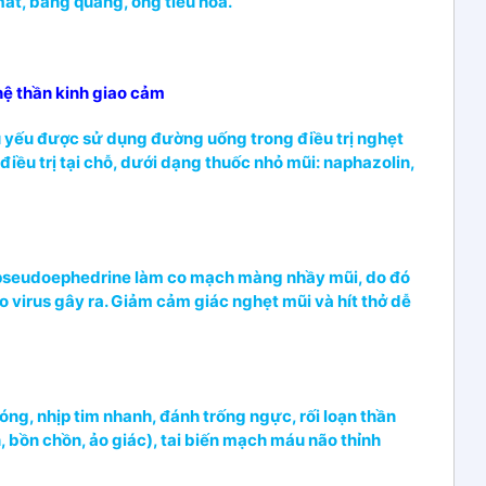
mắt, bàng quang, ống tiêu hóa.
ệ thần kinh giao cảm
 yếu được sử dụng đường uống trong điều trị nghẹt
ều trị tại chỗ, dưới dạng thuốc nhỏ mũi: naphazolin,
 pseudoephedrine làm co mạch màng nhầy mũi, do đó
virus gây ra. Giảm cảm giác nghẹt mũi và hít thở dễ
óng, nhịp tim nhanh, đánh trống ngực, rối loạn thần
n, bồn chồn, ảo giác), tai biến mạch máu não thỉnh