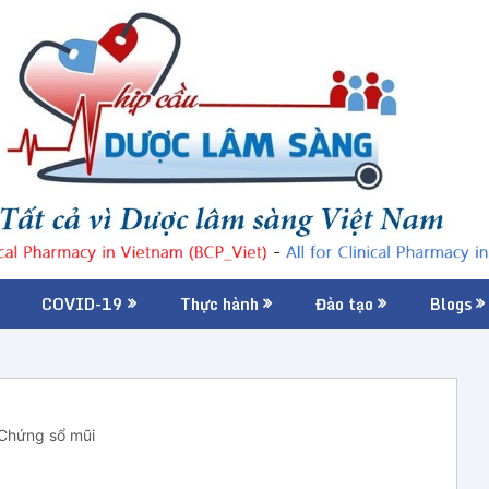
COVID-19
Thực hành
Đào tạo
Blogs
Chứng sổ mũi