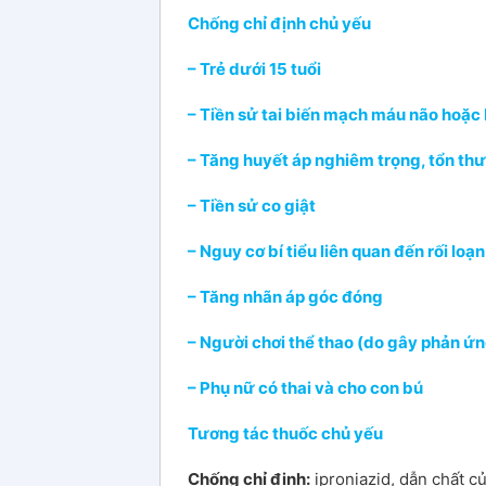
Chống chỉ định chủ yếu
– Trẻ dưới 15 tuổi
– Tiền sử tai biến mạch máu não hoặ
– Tăng huyết áp nghiêm trọng, tổn th
– Tiền sử co giật
– Nguy cơ bí tiểu liên quan đến rối loạn
– Tăng nhãn áp góc đóng
– Người chơi thể thao (do gây phản ứ
– Phụ nữ có thai và cho con bú
Tương tác thuốc chủ yếu
Chống chỉ định:
iproniazid, dẫn chất c