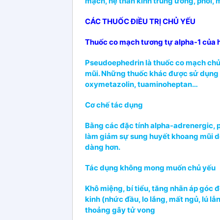
mạch, hệ thần kinh trung ương, phổi, 
CÁC THUỐC ĐIỀU TRỊ CHỦ YẾU
Thuốc co mạch tương tự alpha-1 của h
Pseudoephedrin là thuốc co mạch chủ
mũi. Những thuốc khác được sử dụng đi
oxymetazolin, tuaminoheptan…
Cơ chế tác dụng
Bằng các đặc tính alpha-adrenergic,
làm giảm sự sung huyết khoang mũi do 
dàng hơn.
Tác dụng không mong muốn chủ yếu
Khô miệng, bí tiểu, tăng nhãn áp góc đ
kinh (nhức đầu, lo lắng, mất ngủ, lú lẫ
thoảng gây tử vong