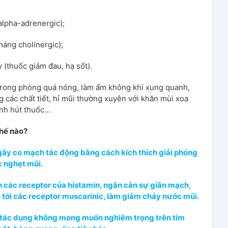
alpha-adrenergic);
háng cholinergic);
 (thuốc giảm đau, hạ sốt).
trong phòng quá nóng, làm ẩm không khí xung quanh,
 các chất tiết, hỉ mũi thường xuyên với khăn mùi xoa
ránh hút thuốc…
thế nào?
ây co mạch tác động bằng cách kích thích giải phóng
 nghẹt mũi.
n các receptor của histamin, ngăn cản sự giãn mạch,
e tới các receptor muscarinic, làm giảm chảy nước mũi.
n tác dụng không mong muốn nghiêm trọng trên tim