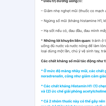
* Điều trị đường uống
để:
– Giảm nhẹ nghẹt mũi (thuốc co mạch 
– Ngừng sổ mũi (kháng histamine H1, k
– Hạ sốt nếu có, đau đầu, đau mình mẩy
*
Những lời khuyên liên quan:
tránh ở 
uống đủ nước và nước nóng để làm lỏng
loại dùng một lần, chú ý vệ sinh tay, t
Các chất kháng sổ mũi tác động như 
* Ở mức độ màng nhầy mũi, các chất g
noradrenalin, cũng như giảm cảm giác
* Các chất kháng Histamin H1: (1) chẹ
và (2) ức chế giải phóng acetylcholin
* Cả 2 nhóm thuốc này có thể gây nê