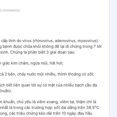
0 Comments
cấp tính do virus (rhinovirus, adenovirus, myxovirus)
 bệnh được chữa khỏi không để lại di chứng trong 7 tới
inh. Chúng ta phân biệt 3 giai đoạn sau:
 giác kim châm, ngứa mũi, hắt hơi;
cả 2 bên, chảy nước mũi nhiều, thỉnh thoảng có sốt;
ịch tiết liên quan tới sự có mặt của nhiều bạch cầu đa
khuẩn).
 khuẩn, chủ yếu là viêm xoang, viêm tai, thậm chí là
o
hất là trong các trường hợp: sốt dai dẳng trên 38.5
C
hung, các triệu chứng kéo dài trên 10 ngày, đau hầu