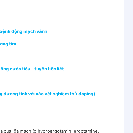
c bệnh động mạch vành
ương tim
 ống nước tiểu – tuyến tiền liệt
ng dương tính với các xét nghiệm thử doping)
ủa cựa lõa mạch (dihydroergotamin, ergotamine,