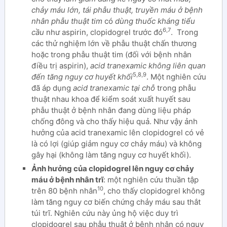
chảy máu lớn, tái phẫu thuật, truyền máu ở bệnh
nhân phẫu thuật tim
có
dùng thuốc kháng tiểu
6,7
cầu
như aspirin, clopidogrel trước đó
. Trong
các thử nghiệm lớn về phẫu thuật chấn thương
hoặc trong phẫu thuật tim (đối với bệnh nhân
điều trị aspirin),
acid tranexamic không liên quan
5,8,9
đến tăng nguy cơ huyết khối
. Một nghiên cứu
đã áp dụng
acid tranexamic tại chỗ
trong phẫu
thuật nhau khoa để kiểm soát xuất huyết sau
phẫu thuật ở bệnh nhân đang dùng liệu pháp
chống đông và cho thấy hiệu quả. Như vậy ảnh
hưởng của acid tranexamic lên clopidogrel có vẻ
là có lợi (giúp giảm nguy cơ chảy máu) và không
gây hại (không làm tăng nguy cơ huyết khối).
Ảnh hưởng của clopidogrel lên nguy cơ chảy
máu ở bệnh nhân trĩ
: một nghiên cứu thuần tập
10
trên 80 bệnh nhân
, cho thấy clopidogrel không
làm tăng nguy cơ biến chứng chảy máu sau thắt
túi trĩ. Nghiên cứu này ủng hộ việc duy trì
clopidogrel sau phẫu thuật ở bệnh nhân có nguy