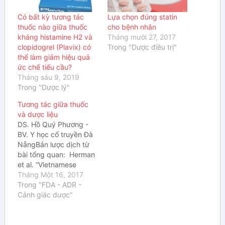
Có bất kỳ tương tác
Lựa chọn đúng statin
thuốc nào giữa thuốc
cho bệnh nhân
kháng histamine H2 và
Tháng mười 27, 2017
clopidogrel (Plavix) có
Trong "Dược điều trị"
thể làm giảm hiệu quả
ức chế tiểu cầu?
Tháng sáu 9, 2019
Trong "Dược lý"
Tương tác giữa thuốc
và dược liệu
DS. Hồ Quý Phương -
BV. Y học cổ truyền Đà
NẵngBản lược dịch từ
bài tổng quan: Herman
et al. “Vietnamese
traditional medicine
Tháng Một 16, 2017
from a pharmacist’s
Trong "FDA - ADR -
perspective”. Expert
Cảnh giác dược"
Clin. Pharmacol. 5(4),
459-477 (2012) Tương
tác giữa dược liệu và