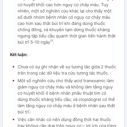
cơ huyết khối cao hơn nguy cơ chảy máu. Tuy
nhiên, một số nghiên cứu khác lại cho thấy một
số dưới nhóm bệnh nhân có nguy cơ chảy máu
cao hơn sau thắt búi trĩ khi đang dùng thuốc
chống đông, và khuyên tạm dừng thuốc kháng
ngưng tập tiểu cầu quanh thời gian tiến hành thắt
11
búi trĩ 5-10 ngày
.
Kết luận:
·
Chưa có sự ghi nhận về sự tương tác giữa 2 thuốc
trên trong các dữ liệu tra cứu tương tác thuốc. ·
Một số nghiên cứu cho thấy acid tranexamic làm
giảm nguy cơ chảy máu và không làm tăng nguy
cơ huyết khối ở bệnh nhân phẫu thuật tim có
dùng thuốc kháng tiểu cầu; và clopidogrel có thể
làm tăng nguy cơ chảy máu ở bệnh nhân sau thắt
búi trĩ.·
Việc cân nhắc có nên dùng đồng thời hai thuốc
hay không cần dựa trên nguy cơ – lợi ích của từng