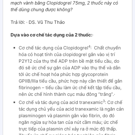
mạch vành bằng Clopidogrel 75mg, 2 thuốc này có
thể dùng chung được không?
Trả lời: · DS. Vũ Thu Thảo
Dựa vào cơ chế tác dụng của 2 thuốc:
·
4
Cơ chế tác dụng của Clopidogrel
: Chất chuyển
hóa có hoạt tính của clopidogrel gắn vào vị trí
P2Y12 của thụ thể ADP trên bề mặt tiểu cầu, do
đó sẽ ức chế sự gắn của ADP vào thụ thể và dẫn
tới ức chế hoạt hóa phức hợp glycoprotein
GPIIB/IIIa tiểu cầu, phức hợp này cần thiết để gắn
fibrinogen – tiểu cầu làm ức chế kết tập tiểu cầu,
nên ức chế hình thành cục máu đông “trắng”.·
3
Cơ chế và tác dụng của acid tranexamic
: Cơ chế
tác dụng chủ yếu của acid tranexamic là ngăn cản
plasminogen và plasmin gắn vào fibrin, do đó
ngăn ngừa sự hòa tan của nút cầm máu; ức chế
trực tiếp của plasmin chỉ xảy ra ở mức độ thấp.