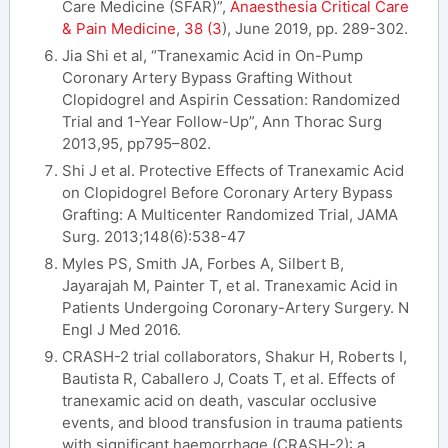
Care Medicine (SFAR)”,
Anaesthesia Critical Care
& Pain Medicine
,
38 (3
), June 2019, pp. 289-302.
Jia Shi et al, “Tranexamic Acid in On-Pump
Coronary Artery Bypass Grafting Without
Clopidogrel and Aspirin Cessation: Randomized
Trial and 1-Year Follow-Up”, Ann Thorac Surg
2013,95, pp795–802.
Shi J et al. Protective Effects of Tranexamic Acid
on Clopidogrel Before Coronary Artery Bypass
Grafting: A Multicenter Randomized Trial, JAMA
Surg. 2013;148(6):538-47
Myles PS, Smith JA, Forbes A, Silbert B,
Jayarajah M, Painter T, et al. Tranexamic Acid in
Patients Undergoing Coronary-Artery Surgery. N
Engl J Med 2016.
CRASH-2 trial collaborators, Shakur H, Roberts I,
Bautista R, Caballero J, Coats T, et al. Effects of
tranexamic acid on death, vascular occlusive
events, and blood transfusion in trauma patients
with significant haemorrhage (CRASH-2): a