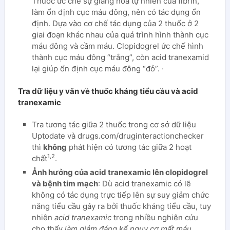
Thuốc ức chế sự giáng hóa tự nhiên của fibrin,
làm ổn định cục máu đông, nên có tác dụng ổn
định. Dựa vào cơ chế tác dụng của 2 thuốc ở 2
giai đoạn khác nhau của quá trình hình thành cục
máu đông và cầm máu. Clopidogrel ức chế hình
thành cục máu đông “trắng”, còn acid tranexamid
lại giúp ổn định cục máu đông “đỏ”. ·
Tra dữ liệu y văn về thuốc kháng tiểu cầu và acid
tranexamic
Tra tương tác giữa 2 thuốc trong cơ sở dữ liệu
Uptodate và drugs.com/druginteractionchecker
thì
không
phát hiện có tương tác giữa 2 hoạt
1,2
chất
.
Ảnh hưởng của acid tranexamic lên clopidogrel
và bệnh tim mạch
: Dù acid tranexamic có lẽ
không có tác dụng trực tiếp lên sự suy giảm chức
năng tiểu cầu gây ra bởi thuốc kháng tiểu cầu, tuy
nhiên
acid tranexamic
trong nhiều nghiên cứu
cho thấy
làm giảm đáng kể nguy cơ mất máu,