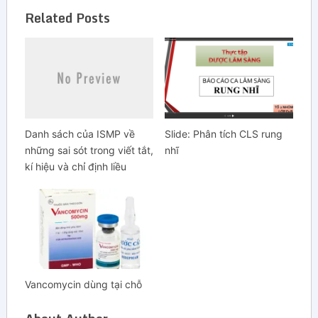
Related Posts
thuốc là một vấn đề
phức tạp, nhưng có liên
quan…
Danh sách của ISMP về
Slide: Phân tích CLS rung
những sai sót trong viết tắt,
nhĩ
kí hiệu và chỉ định liều
Vancomycin dùng tại chỗ