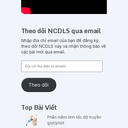
Theo dõi NCDLS qua email
Nhập địa chỉ email của bạn để đăng ký
theo dõi NCDLS này và nhận thông báo về
các bài mới qua email.
Địa
chỉ
thư
điện
Theo dõi
tử
(email)
Top Bài Viết
Phần mềm tính tốc độ truyền
giọt/phút