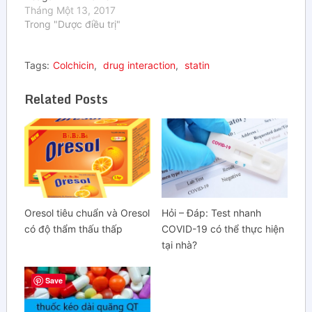
(2017). Risk of CVD
Tháng Một 13, 2017
guides statin initiation.
Trong "Dược điều trị"
Pharmacy Today. Bệnh
tim mạch là nguy cơ
Tags:
Colchicin
,
drug interaction
,
statin
hàng đầu gây tử vong ở
Mỹ, có rất nhiều yếu tố
liên quan đến sự gia…
Related Posts
Oresol tiêu chuẩn và Oresol
Hỏi – Đáp: Test nhanh
có độ thẩm thấu thấp
COVID-19 có thể thực hiện
tại nhà?
Save