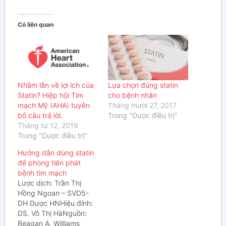
Có liên quan
Nhầm lẫn về lợi ích của
Lựa chọn đúng statin
Statin? Hiệp hội Tim
cho bệnh nhân
mạch Mỹ (AHA) tuyên
Tháng mười 27, 2017
bố câu trả lời.
Trong "Dược điều trị"
Tháng tư 12, 2019
Trong "Dược điều trị"
Hướng dẫn dùng statin
để phòng tiên phát
bệnh tim mạch
Lược dịch: Trần Thị
Hồng Ngoan – SVD5-
DH Dược HNHiệu đính:
DS. Võ Thị HàNguồn:
Reagan A. Williams