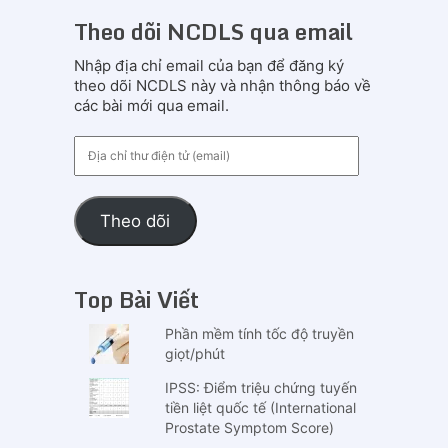
Theo dõi NCDLS qua email
Nhập địa chỉ email của bạn để đăng ký
theo dõi NCDLS này và nhận thông báo về
các bài mới qua email.
Địa
chỉ
thư
điện
Theo dõi
tử
(email)
Top Bài Viết
Phần mềm tính tốc độ truyền
giọt/phút
IPSS: Điểm triệu chứng tuyến
tiền liệt quốc tế (International
Prostate Symptom Score)