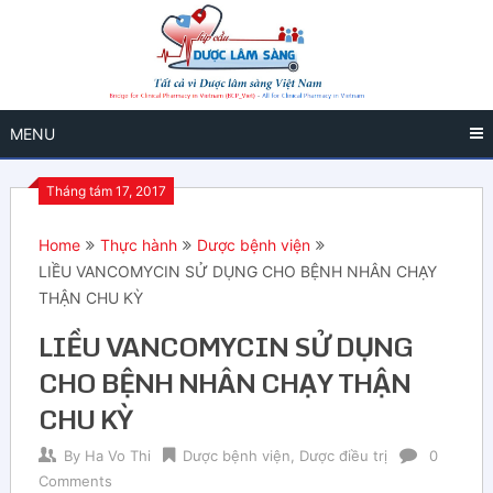
MENU
Tháng tám 17, 2017
Home
Thực hành
Dược bệnh viện
LIỀU VANCOMYCIN SỬ DỤNG CHO BỆNH NHÂN CHẠY
THẬN CHU KỲ
LIỀU VANCOMYCIN SỬ DỤNG
CHO BỆNH NHÂN CHẠY THẬN
CHU KỲ
By
Ha Vo Thi
Dược bệnh viện
,
Dược điều trị
0
Comments