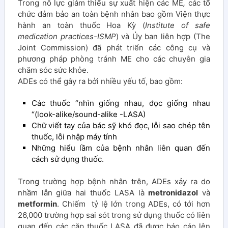
Trong nỗ lực giảm thiểu sự xuất hiện các ME
,
các tổ
chức đảm bảo an toàn bệnh nhân bao gồm Viện thực
hành an toàn thuốc Hoa Kỳ (
Institute of safe
medication practices-ISMP
) và Ủy ban liên hợp (The
Joint Commission) đã phát triển các công cụ và
phương pháp phòng tránh ME cho các chuyên gia
chăm sóc sức khỏe.
ADEs có thể gây ra bởi nhiều yếu tố, bao gồm:
Các thuốc “nhìn giống nhau, đọc giống nhau
“(look-alike/sound-alike -LASA)
Chữ viết tay của bác sỹ khó đọc, lỗi sao chép tên
thuốc, lỗi nhập máy tính
Những hiểu lầm của bệnh nhân liên quan đến
cách sử dụng thuốc.
Trong trường hợp bệnh nhân trên, ADEs xảy ra do
nhầm lẫn giữa hai thuốc LASA là
metronidazol
và
metformin
. Chiếm tỷ lệ lớn trong ADEs, có tới hơn
26,000 trường hợp sai sót trong sử dụng thuốc có liên
quan đến các cặp thuốc LASA đã được báo cáo lên