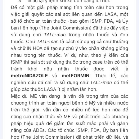
3. Nhắc lại y lệnh khi kê đơn bằng lời nói.
Để có một giải pháp mang tính toàn cầu hơn trong
việc giải quyết các sai sót liên quan đến LASA, một
số tổ chức an toàn thuốc -bao gồm ISMP, FDA, và Ủy
ban liên hợp (The Joint Commission) đã thúc đẩy việc
sử dụng chữ
TALL-man
trong nhãn thuốc và đơn
thuốc. Chữ
TALL-man
là cách sử dụng cả chữ thường
và chữ IN HOA để tạo sự chú ý vào phần không giống
nhau trong tên thuốc. Ví dụ như, theo ý kiến của
ISMP thì sai sót sử dụng thuốc trong case trên có thể
tránh khỏi nếu nhãn thuốc được viết là
metroNIDAZOLE
và
metFORMIN
. Thực tế, các
nghiên cứu đã chỉ ra sử dụng chữ
TALL-man
có thể
giúp các thuốc LASA ít bị nhầm lẫn hơn.
Mặc dù ME vẫn đang là vấn đề trọng tâm của các
chương trình an toàn người bệnh ở Mỹ và nhiều nước
trên thế giới, vẫn cần có nhiều nỗ lực hơn nữa để
nâng cao nhận thức về ME và phát triển các phương
pháp hiệu quả để giảm tần suất mắc phải và gánh
nặng của ADEs. Các tổ chức ISMP, FDA, Ủy ban liên
hợp (The Joint Commission) đã phát triển dữ liệu và