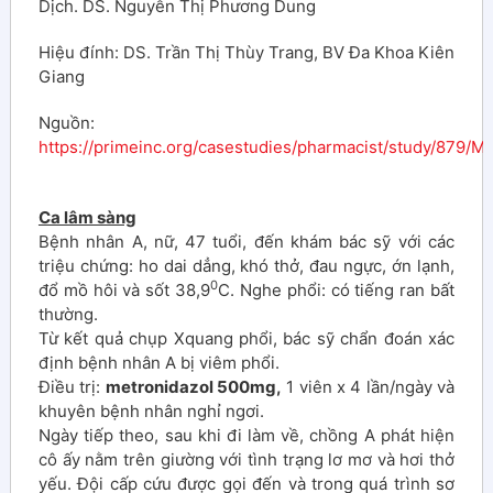
Dịch. DS. Nguyễn Thị Phương Dung
Hiệu đính: DS. Trần Thị Thùy Trang, BV Đa Khoa Kiên
Giang
Nguồn:
https://primeinc.org/casestudies/pharmacist/study/879
Ca lâm sàng
Bệnh nhân A, nữ, 47 tuổi, đến khám bác sỹ với các
triệu chứng: ho dai dẳng, khó thở, đau ngực, ớn lạnh,
0
đổ mồ hôi và sốt 38,9
C. Nghe phổi: có tiếng ran bất
thường.
Từ kết quả chụp Xquang phổi, bác sỹ chẩn đoán xác
định bệnh nhân A bị viêm phổi.
Điều trị:
metronidazol 500mg,
1 viên x 4 lần/ngày và
khuyên bệnh nhân nghỉ ngơi.
Ngày tiếp theo, sau khi đi làm về, chồng A phát hiện
cô ấy nằm trên giường với tình trạng lơ mơ và hơi thở
yếu. Đội cấp cứu được gọi đến và trong quá trình sơ