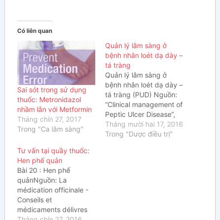
Có liên quan
Quản lý lâm sàng ở
bệnh nhân loét dạ dày –
tá tràng
Quản lý lâm sàng ở
bệnh nhân loét dạ dày –
Sai sót trong sử dụng
tá tràng (PUD) Nguồn:
thuốc: Metronidazol
“Clinical management of
nhầm lẫn với Metformin
Peptic Ulcer Disease”,
Tháng chín 27, 2017
US Pharmacist, 2014
Tháng mười hai 17, 2016
Trong "Ca lâm sàng"
Trong "Dược điều trị"
https://www.uspharmacist.com/ce/cl
Tư vấn tại quầy thuốc:
management-of-peptic-
Hen phế quản
ulcer Người dịch: DS.
Bài 20 : Hen phế
Đỗ Thị Thu Thủy – BV Y
quảnNguồn: La
học cổ truyền TW
médication officinale -
Người hiệu đính: DS. Võ
Conseils et
Thị Hà MỤC ĐÍCH
médicaments délivres
Cung…
par le pharmacien à
Tháng chín 27, 2016