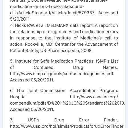
formulary/Modern+Medicine+Now/Preventable-
medication-errors-Look-alikesound-
alik/ArticleStandard/Article/detail/579387. Accessed
5/20/2011.
4. Hicks RW, et al. MEDMARX data report. A report on
the relationship of drug names and medication errors
in response to the Institute of Medicine’s call to
action. Rockville, MD: Center for the Advancement of
Patient Safety, US Pharmacopoeia; 2008.
5. Institute for Safe Medication Practices. ISMP’s List
of Confused Drug Names.
http://www.ismp.org/tools/confuseddrugnames.pdf.
Accessed 05/20/2011.
6. The Joint Commission. Accreditation Program:
Hospital. http://www.canainc.org/
compendium/pdfs/D%201.%20JC%20Standards%202010.pd
Accessed 05/20/2011.
7. USP’s Drug Error Finder.
http://www.usp.org/hqi/similarProducts/drugErrorFinder