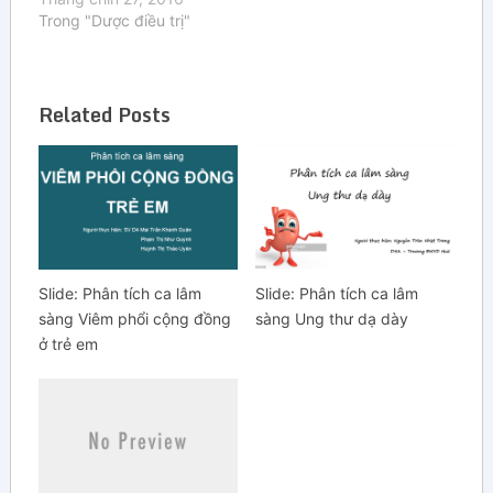
l'officine - Caquet
Trong "Dược điều trị"
R.Người dịch: DS.
Dương Khánh Linh.Hiệu
đính: ThS Ds Nguyễn
Related Posts
Hoàng Phương
KhanhDược sỹ đóng
một vai trò quan trọng
trong quản lý bệnh hen
phế quản thông qua -
Giúp…
Slide: Phân tích ca lâm
Slide: Phân tích ca lâm
sàng Viêm phổi cộng đồng
sàng Ung thư dạ dày
ở trẻ em