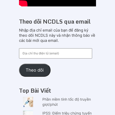
Theo dõi NCDLS qua email
Nhập địa chỉ email của bạn để đăng ký
theo dõi NCDLS này và nhận thông báo về
các bài mới qua email.
Địa
chỉ
thư
điện
Theo dõi
tử
(email)
Top Bài Viết
Phần mềm tính tốc độ truyền
giọt/phút
IPSS: Điểm triệu chứng tuyến