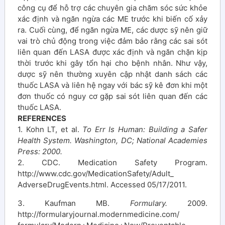
công cụ để hỗ trợ các chuyên gia chăm sóc sức khỏe
xác định và ngăn ngừa các ME trước khi biến cố xảy
ra. Cuối cùng, để ngăn ngừa ME, các dược sỹ nên giữ
vai trò chủ động trong việc đảm bảo rằng các sai sót
liên quan đến LASA được xác định và ngăn chặn kịp
thời trước khi gây tổn hại cho bệnh nhân. Như vậy,
dược sỹ nên thường xuyên cập nhật danh sách các
thuốc LASA và liên hệ ngay với bác sỹ kê đơn khi một
đơn thuốc có nguy cơ gặp sai sót liên quan đến các
thuốc LASA.
REFERENCES
1. Kohn LT, et al.
To Err Is Human: Building a Safer
Health System. Washington, DC; National Academies
Press: 2000.
2. CDC. Medication Safety Program.
http://www.cdc.gov/MedicationSafety/Adult_
AdverseDrugEvents.html. Accessed 05/17/2011.
3. Kaufman MB.
Formulary.
2009.
http://formularyjournal.modernmedicine.com/