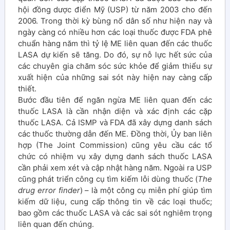
hội đồng dược điển Mỹ (USP) từ năm 2003 cho đến
2006. Trong thời kỳ bùng nổ dân số như hiện nay và
ngày càng có nhiều hơn các loại thuốc được FDA phê
chuẩn hàng năm thì tỷ lệ ME liên quan đến các thuốc
LASA dự kiến sẽ tăng. Do đó, sự nỗ lực hết sức của
các chuyên gia chăm sóc sức khỏe để giảm thiểu sự
xuất hiện của những sai sót này hiện nay càng cấp
thiết.
Bước đầu tiên để ngăn ngừa ME liên quan đến các
thuốc LASA là cần nhận diện và xác định các cặp
thuốc LASA. Cả ISMP và FDA đã xây dựng danh sách
các thuốc thường dẫn đến ME. Đồng thời, Ủy ban liên
hợp (The Joint Commission) cũng yêu cầu các tổ
chức có nhiệm vụ xây dựng danh sách thuốc LASA
cần phải xem xét và cập nhật hàng năm. Ngoài ra USP
cũng phát triển công cụ tìm kiếm lỗi dùng thuốc (
The
drug error finder
) – là một công cụ miễn phí giúp tìm
kiếm dữ liệu, cung cấp thông tin về các loại thuốc;
bao gồm các thuốc LASA và các sai sót nghiêm trọng
liên quan đến chúng.