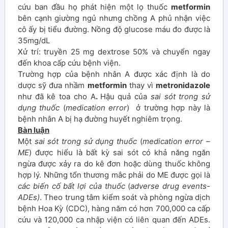
cứu ban đầu họ phát hiện một lọ thuốc
metformin
bên cạnh giường ngủ nhưng chồng A phủ nhận việc
cô ấy bị tiểu đường. Nồng độ glucose máu đo được là
35mg/dL
Xử trí: truyền 25 mg dextrose 50% và chuyển ngay
đến khoa cấp cứu bệnh viện.
Trường hợp của bệnh nhân A được xác định là do
dược sỹ đưa nhầm
metformin
thay vì
metronidazole
như đã kê toa cho A
.
Hậu quả của
sai sót trong sử
dụng thuốc
(
medication error
) ở trường hợp này là
bệnh nhân A bị hạ đường huyết nghiêm trọng.
Bàn luận
Một
sai sót trong sử dụng thuốc
(
medication error –
ME
)
được hiểu là bất kỳ sai sót có khả năng ngăn
ngừa được xảy ra
do kê đơn hoặc dùng thuốc không
hợp lý. Những tổn thương mắc phải do ME được gọi là
các
biến cố bất lợi của thuốc
(
adverse drug events-
ADEs)
. Theo trung tâm kiểm soát và phòng ngừa dịch
bệnh Hoa Kỳ (CDC), hàng năm có hơn 700,000 ca cấp
cứu và 120,000 ca nhập viện có liên quan đến ADEs.