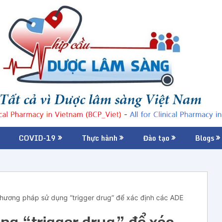
COVID-19
Thực hành
Đào tạo
Blogs
hương pháp sử dụng “trigger drug” để xác định các ADE
g “trigger drug” để xác