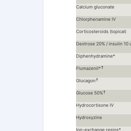
Calcium gluconate
Chlorphenamine IV
Corticosteroids (topical)
Dextrose 20% / insulin 10 
Diphenhydramine*
†
Flumazenil*
†
Glucagon
†
Glucose 50%
Hydrocortisone IV
Hydroxyzine
Ion-exchange resins*