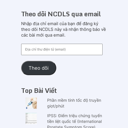
Theo dõi NCDLS qua email
Nhập địa chỉ email của bạn để đăng ký
theo dõi NCDLS này và nhận thông báo về
các bài mới qua email.
Địa
chỉ
thư
điện
Theo dõi
tử
(email)
Top Bài Viết
Phần mềm tính tốc độ truyền
giọt/phút
IPSS: Điểm triệu chứng tuyến
tiền liệt quốc tế (International
Prostate Symptom Score)