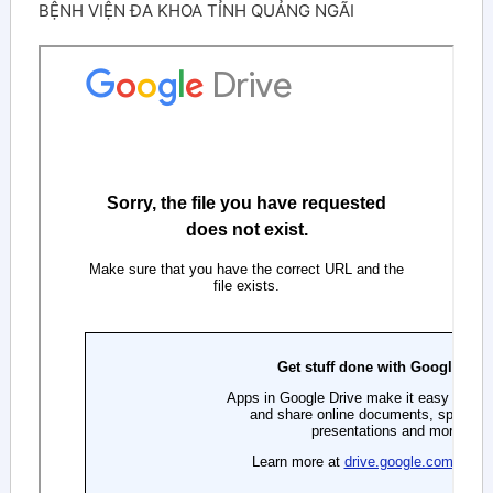
BỆNH VIỆN ĐA KHOA TỈNH QUẢNG NGÃI