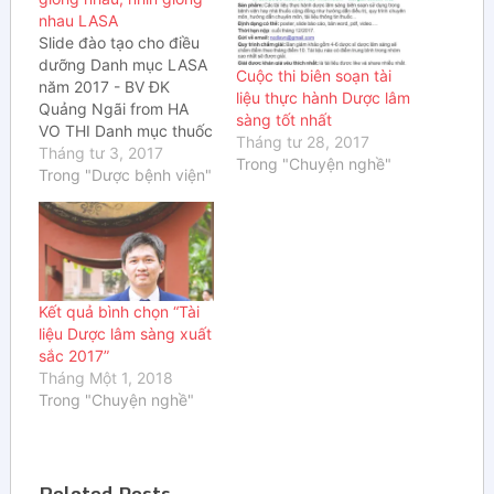
nhau LASA
Slide đào tạo cho điều
dưỡng Danh mục LASA
Cuộc thi biên soạn tài
năm 2017 - BV ĐK
liệu thực hành Dược lâm
Quảng Ngãi from HA
sàng tốt nhất
VO THI Danh mục thuốc
Tháng tư 28, 2017
LASA 2017 Danh mục
Tháng tư 3, 2017
Trong "Chuyện nghề"
thuốc LASA 2017 - BV
Trong "Dược bệnh viện"
Đa Khoa Tỉnh Quảng
Ngãi from HA VO THI
Tài liệu được chia sẽ bởi
các dược sĩ…
Kết quả bình chọn “Tài
liệu Dược lâm sàng xuất
sắc 2017”
Tháng Một 1, 2018
Trong "Chuyện nghề"