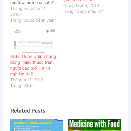
too few, or too unsafe?
Tháng Một 9, 2019
Impact of inappropriate
Tháng mười hai 14,
Trong "Dược điều trị"
prescribing on mortality,
2016
and hospitalization in a
Trong "Dược bệnh viện"
cohort of community-
dwelling oldest old.Link:
Người dịch: DS. Vũ Thị
Hương – K62 Đại học
Dược Hà NộiNgười
hiệu…
Slide: Quản lý tình trạng
dùng nhiều thuốc trên
người cao tuổi – Kinh
nghiệm từ Bỉ
Tháng tư 3, 2018
Trong "Slide"
Related Posts