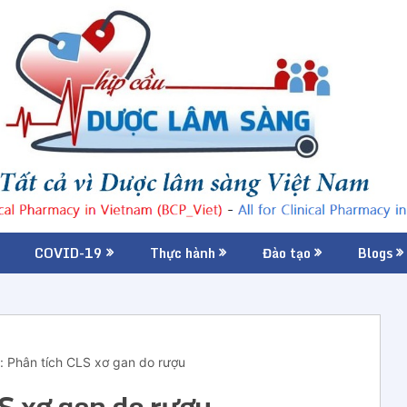
COVID-19
Thực hành
Đào tạo
Blogs
e: Phân tích CLS xơ gan do rượu
LS xơ gan do rượu