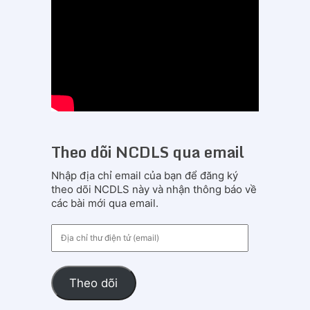
Theo dõi NCDLS qua email
Nhập địa chỉ email của bạn để đăng ký
theo dõi NCDLS này và nhận thông báo về
các bài mới qua email.
Địa
chỉ
thư
điện
Theo dõi
tử
(email)