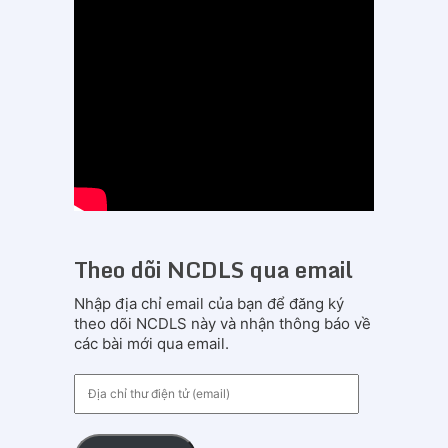
Theo dõi NCDLS qua email
Nhập địa chỉ email của bạn để đăng ký
theo dõi NCDLS này và nhận thông báo về
các bài mới qua email.
Địa
chỉ
thư
điện