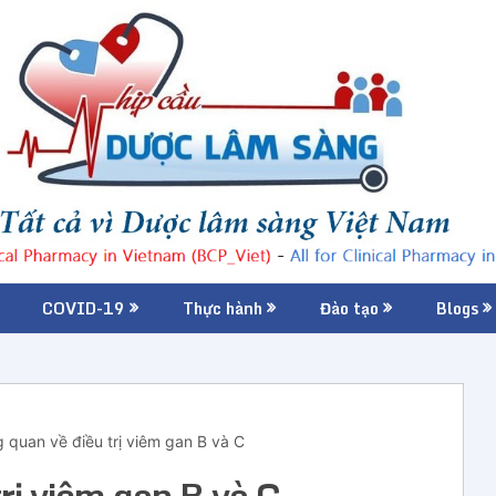
COVID-19
Thực hành
Đào tạo
Blogs
 quan về điều trị viêm gan B và C
rị viêm gan B và C