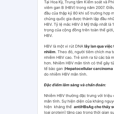
Tại Hoa Kỳ, Trung tâm Kiểm soát và Ph
viêm gan B (HBV) trong năm 2007. Điều
đầu của thập kỷ 80 khi số trường hợp 
chủng quốc gia được thành lập đầu nh
HBV. Tỷ lệ mắc HBV ở Mỹ thấp nhất là 1
trọng của cộng đồng trên toàn thế giới
HBV.
HBV là một vi rút DNA
lây lan qua việc
nhiễm
. Theo đó, người tiêm chích ma
nhiễm HBV cao. Trẻ sinh ra từ các bà
hơn. Nhiễm HBV mãn tính có thể gây tử
tế bào gan (
Hepatocellular carcinoma
do nhiễm HBV mãn tính.
Đặc điểm lâm sàng và chẩn đoán:
Nhiễm HBV thường đặc trưng với triệu 
mãn tính. Sự hiện diện của kháng ngu
hiện kháng thể
antiHBsAg cho thấy s
loại protein] tăng cao trong thời gian 