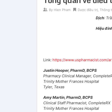
By
Hien Pham
Dược điều trị
,
Thông t
Dịch
: Tr
Hiệu đín
Link:
https://www.uspharmacist.com/ar
Justin Hooper, PharmD, BCPS
Pharmacy Clinical Manager, Complete
Trinity Mother Frances Hospital
Tyler, Texas
Amy Martin, PharmD, BCPS
Clinical Staff Pharmacist, CompleteRX
Trinity Mother Frances Hospital