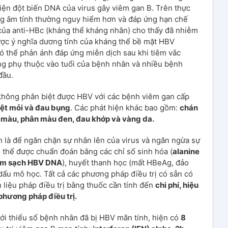
iện đột biến DNA của virus gây viêm gan B. Trên thực
Ag âm tính thường nguy hiểm hơn và đáp ứng hạn chế
t của anti-HBc (kháng thể kháng nhân) cho thấy đã nhiễm
ược ý nghĩa dương tính của kháng thể bề mặt HBV
ó thể phản ánh đáp ứng miễn dịch sau khi tiêm vắc
ùng phụ thuộc vào tuổi của bệnh nhân và nhiều bệnh
đầu.
 không phân biệt được HBV với các bệnh viêm gan cấp
mệt mỏi và đau bụng
. Các phát hiện khác bao gồm:
chán
m màu, phân màu đen, đau khớp và vàng da.
 là để ngăn chặn sự nhân lên của virus và ngăn ngừa sự
có thể được chuẩn đoán bằng các chỉ số sinh hóa (
alanine
àm sạch HBV DNA
), huyết thanh học (mất HBeAg, đảo
u mô học. Tất cả các phương pháp điều trị có sẵn có
ọn liệu pháp điều trị bằng thuốc cần tính đến
chi phí, hiệu
phương pháp điều trị.
ới thiểu số bệnh nhân đã bị HBV mãn tính, hiện có
8