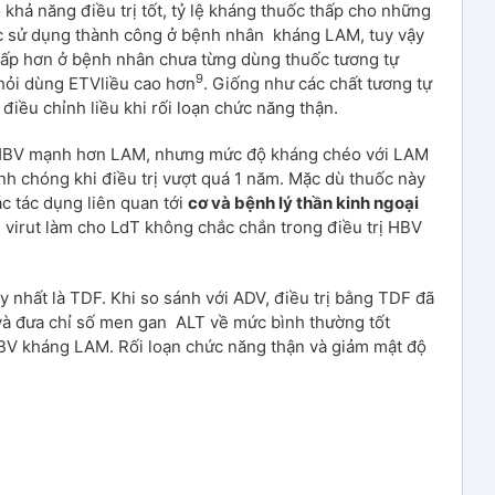
 khả năng điều trị tốt, tỷ lệ kháng thuốc thấp cho những
ợc sử dụng thành công ở bệnh nhân kháng LAM, tuy vậy
ấp hơn ở bệnh nhân chưa từng dùng thuốc tương tự
9
hỏi dùng ETVliều cao hơn
. Giống như các chất tương tự
điều chỉnh liều khi rối loạn chức năng thận.
 HBV mạnh hơn LAM, nhưng mức độ kháng chéo với LAM
nh chóng khi điều trị vượt quá 1 năm. Mặc dù thuốc này
ác tác dụng liên quan tới
cơ và bệnh lý thần kinh ngoại
i virut làm cho LdT không chắc chắn trong điều trị HBV
y nhất là TDF. Khi so sánh với ADV, điều trị bằng TDF đã
và đưa chỉ số men gan ALT về mức bình thường tốt
 HBV kháng LAM. Rối loạn chức năng thận và giảm mật độ