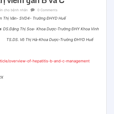
in cho bệnh nhân
0 Comments
ần Thị Vân- SVD4- Trường ĐHYD Huế
h
: DS.Đặng Thị Soa- Khoa Dược-Trường ĐHY Khoa Vinh
TS.DS. Võ Thị Hà-Khoa Dược-Trường ĐHYD Huế
ticle/overview-of-hepatitis-b-and-c-management
RX