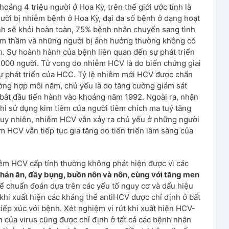
oảng 4 triệu người ở Hoa Kỳ, trên thế giới ước tính là
ười bị nhiễm bệnh ở Hoa Kỳ, đại đa số bệnh ở dạng hoạt
nh sẽ khỏi hoàn toàn, 75% bệnh nhân chuyển sang tình
âm thầm và những người bị ảnh hưởng thường không có
nh. Sự hoành hành của bệnh liên quan đến sự phát triển
.000 người. Tử vong do nhiễm HCV là do biến chứng giai
ự phát triển của HCC. Tỷ lệ nhiễm mới HCV được chẩn
ờng hợp mỗi năm, chủ yếu là do tăng cường giám sát
ắt đầu tiến hành vào khoảng năm 1992. Ngoài ra, nhận
hi sử dụng kim tiêm của người tiêm chích ma tuý tăng
Tuy nhiên, nhiễm HCV vẫn xảy ra chủ yếu ở những người
m HCV vẫn tiếp tục gia tăng do tiến triển lâm sàng của
m HCV cấp tính thường không phát hiện được vì các
hán ăn, đầy bụng, buồn nôn và nôn, cùng với tăng men
thể chuẩn đoán dựa trên các yếu tố nguy cơ và dấu hiệu
khi xuất hiện các kháng thể antiHCV được chỉ định ở bất
tiếp xúc với bệnh. Xét nghiệm vi rút khi xuất hiện HCV-
 của virus cũng được chỉ định ở tất cả các bệnh nhân