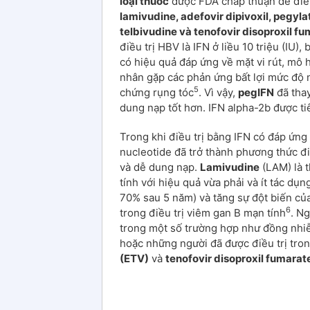
loại thuốc
được FDA chấp thuận để điều
lamivudine, adefovir dipivoxil, pegyla
telbivudine và tenofovir disoproxil fu
điều trị HBV là IFN ở liều 10 triệu (IU)
có hiệu quả đáp ứng về mặt vi rút, mô
nhân gặp các phản ứng bất lợi mức độ 
5
chứng rụng tóc
. Vì vậy,
pegIFN
đã tha
dung nạp tốt hơn. IFN alpha-2b được ti
Trong khi điều trị bằng IFN có đáp ứng
nucleotide đã trở thành phương thức đ
và dễ dung nạp.
Lamivudine
(LAM) là 
tính với hiệu quả vừa phải và ít tác dụ
70% sau 5 năm) và tăng sự đột biến của
6
trong điều trị viêm gan B mạn tính
. N
trong một số trường hợp như đồng nhi
hoặc những người đã được điều trị tro
(ETV)
và
tenofovir disoproxil fumarat