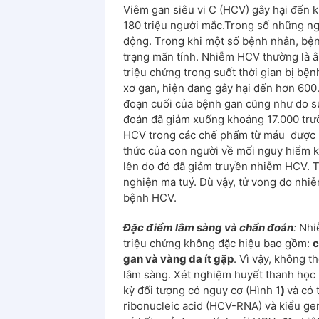
Viêm gan siêu vi C (HCV) gây hại đến kh
180 triệu người mắc.Trong số những ng
động. Trong khi một số bệnh nhân, bệ
trạng mãn tính. Nhiễm HCV thường là 
triệu chứng trong suốt thời gian bị bệ
xơ gan, hiện đang gây hại đến hơn 600
đoạn cuối của bệnh gan cũng như do s
đoán đã giảm xuống khoảng 17.000 trư
HCV trong các chế phẩm từ máu được b
thức của con người về mối nguy hiểm k
lên do đó đã giảm truyền nhiễm HCV. 
nghiện ma tuý. Dù vậy, tử vong do nhiễ
bệnh HCV.
Đặc điểm lâm sàng và chẩn đoán
:
Nhiễ
triệu chứng không đặc hiệu bao gồm:
c
gan và vàng da ít gặp
. Vì vậy, không 
lâm sàng. Xét nghiệm huyết thanh học 
kỳ đối tượng có nguy cơ (Hình 1
)
và có 
ribonucleic acid (HCV-RNA) và kiểu gen