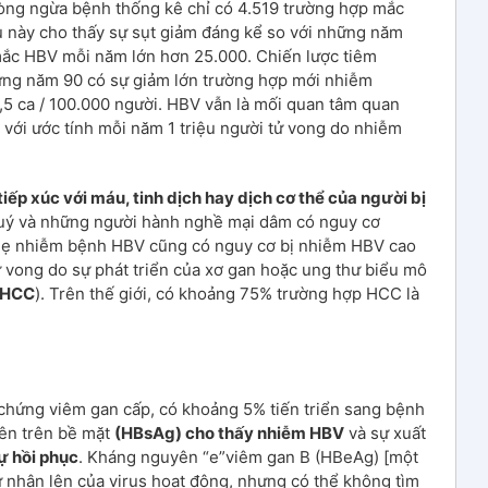
òng ngừa bệnh thống kê chỉ có 4.519 trường hợp mắc
 này cho thấy sự sụt giảm đáng kể so với những năm
mắc HBV mỗi năm lớn hơn 25.000. Chiến lược tiêm
ững năm 90 có sự giảm lớn trường hợp mới nhiễm
,5 ca / 100.000 người. HBV vẫn là mối quan tâm quan
, với ước tính mỗi năm 1 triệu người tử vong do nhiễm
 tiếp xúc với máu, tinh dịch hay dịch cơ thể của người bị
 tuý và những người hành nghề mại dâm có nguy cơ
 mẹ nhiễm bệnh HBV cũng có nguy cơ bị nhiễm HBV cao
 vong do sự phát triển của xơ gan hoặc ung thư biểu mô
 HCC
). Trên thế giới, có khoảng 75% trường hợp HCC là
chứng viêm gan cấp, có khoảng 5% tiến triển sang bệnh
yên trên bề mặt
(HBsAg) cho thấy nhiễm HBV
và sự xuất
ự hồi phục
. Kháng nguyên “e”viêm gan B (HBeAg) [một
sự nhân lên của virus hoạt động, nhưng có thể không tìm