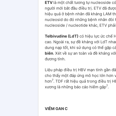
ETV
là một chất tương tự nucleoside có
người mới bắt đầu điều trị. ETV đã đư
hiệu quả ở bệnh nhân đã kháng LAM th
nucleosid do đó những bệnh nhân đòi 
nucleoside / nucleotide khác, ETV phải 
Telbivudine (LdT)
có hiệu lực ức chế
cao. Ngoài ra, sự đề kháng với LdT nha
dung nạp tốt, khi sử dụng có thể gặp c
biên
. Xét về sự an toàn và đề kháng vớ
đương tính.
Liệu pháp điều trị HBV mạn tính gần đâ
cho thấy một đáp ứng mô học lớn hơn 
7
hơn
. TDF rất hiệu quả trong điều trị
7
xương là những báo cáo hiếm gặp
.
VIÊM GAN C