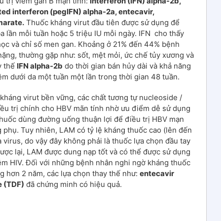
 trị viêm gan B mạn tính:
interferon (IFN) alpha-2b,
ted interferon (pegIFN) alpha-2a, entecavir,
marate.
Thuốc kháng virut đầu tiên được sử dụng để
, ba lần mỗi tuần hoặc 5 triệu IU mỗi ngày. IFN cho thấy
 học và chỉ số men gan. Khoảng ở 21% đến 44% bệnh
nặng, thường gặp như: sốt, mệt mỏi, ức chế tủy xương và
y thế
IFN alpha-2b
do thời gian bán hủy dài và khả năng
êm dưới da một tuần một lần trong thời gian 48 tuần.
 kháng virut bền vững, các chất tương tự nucleoside /
iều trị chính cho HBV mãn tính nhờ ưu điểm dễ sử dụng
thuốc dùng đường uống thuận lợi để điều trị HBV mạn
ng phụ. Tuy nhiên, LAM có tỷ lệ kháng thuốc cao (lên đến
 virus, do vậy đây không phải là thuốc lựa chọn đầu tay
gược lại, LAM được dung nạp tốt và có thể được sử dụng
ễm HIV. Đối với những bệnh nhân nghi ngờ kháng thuốc
ng hơn 2 năm, các lựa chọn thay thế như:
entecavir
e (TDF)
đã chứng minh có hiệu quả.