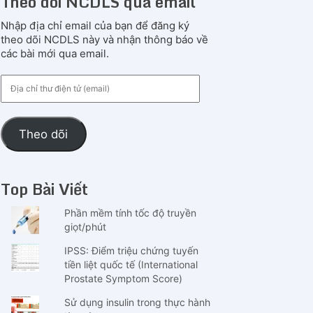
Theo dõi NCDLS qua email
Nhập địa chỉ email của bạn để đăng ký
theo dõi NCDLS này và nhận thông báo về
các bài mới qua email.
Địa
chỉ
thư
điện
Theo dõi
tử
(email)
Top Bài Viết
Phần mềm tính tốc độ truyền
giọt/phút
IPSS: Điểm triệu chứng tuyến
tiền liệt quốc tế (International
Prostate Symptom Score)
Sử dụng insulin trong thực hành