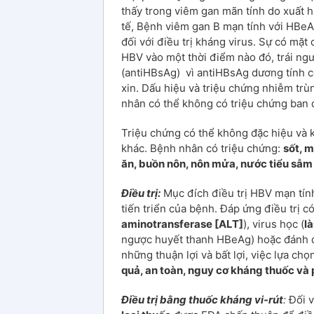
thấy trong viêm gan mãn tính do xuất h
tế, Bệnh viêm gan B mạn tính với HBe
đối với điều trị kháng virus. Sự có mặ
HBV vào một thời điểm nào đó, trái ng
(antiHBsAg) vì antiHBsAg dương tính c
xin. Dấu hiệu và triệu chứng nhiễm tr
nhân có thể không có triệu chứng ban 
Triệu chứng có thể không đặc hiệu và
khác. Bệnh nhân có triệu chứng:
sốt, 
ăn, buồn nôn, nôn mửa, nước tiểu sẫ
Điều trị:
Mục đích điều trị HBV mạn tính
tiến triển của bệnh. Đáp ứng điều trị 
aminotransferase [ALT]
), virus học (
l
ngược huyết thanh HBeAg) hoặc đánh dấ
những thuận lợi và bất lợi, việc lựa ch
quả, an toàn, nguy cơ kháng thuốc và 
Điều trị bằng thuốc kháng vi-rút
:
Đối v