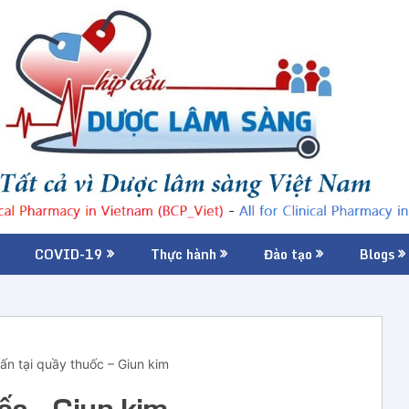
COVID-19
Thực hành
Đào tạo
Blogs
ấn tại quầy thuốc – Giun kim
ốc – Giun kim