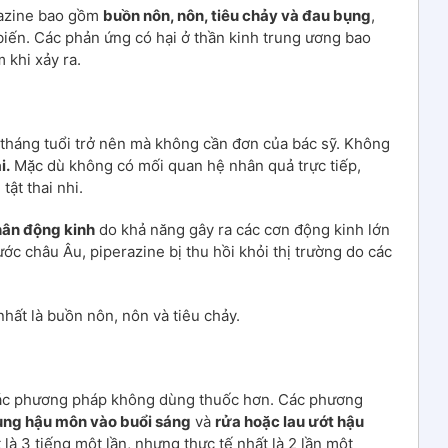
azine bao gồm
buồn nôn, nôn, tiêu chảy và đau bụng
,
iến. Các phản ứng có hại ở thần kinh trung ương bao
khi xảy ra.
 tháng tuổi trở nên mà không cần đơn của bác sỹ. Không
i.
Mặc dù không có mối quan hệ nhân quả trực tiếp,
ật thai nhi.
ân động kinh
do khả năng gây ra các cơn động kinh lớn
c châu Âu, piperazine bị thu hồi khỏi thị trường do các
ất là buồn nôn, nôn và tiêu chảy.
các phương pháp không dùng thuốc hơn. Các phương
ùng hậu môn vào buổi sáng
và
rửa hoặc lau ướt hậu
 là 3 tiếng một lần, nhưng thực tế nhất là 2 lần một