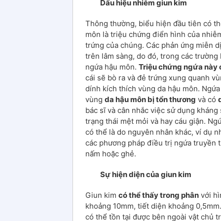
Dấu hiệu nhiễm giun kim
Thông thường, biểu hiện đầu tiên có th
môn là triệu chứng điển hình của nhiễm
trứng của chúng. Các phản ứng miễn dịc
trên lâm sàng, do đó, trong các trường
ngứa hậu môn.
Triệu chứng ngứa này
cái sẽ bò ra và đẻ trứng xung quanh vù
dính kích thích vùng da hậu môn. Ngứa
vùng
da hậu môn bị tổn thương
và có
bác sĩ và cân nhắc việc sử dụng kháng
trạng thái mệt mỏi và hay cáu giận. N
có thể là do nguyên nhân khác, ví dụ n
các phương pháp điều trị ngứa truyền 
nấm hoặc ghẻ.
Sự
hiện diện của giun kim
Giun kim
có thể thấy trong phân
với hì
khoảng 10mm, tiết diện khoảng 0,5mm. 
có thể tồn tại được bên ngoài vật chủ t