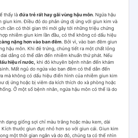
ể thấy là
đứa trẻ rất hay gãi vùng hậu môn
. Ngứa hậu
 giun kim. Điều đó do phản ứng dị ứng với giun kim và
h cần có thời gian thì mới gây tới những triệu chứng
 hợp nhiễm giun kim lần đầu, có thể không có dấu hiệu
 càng nặng hơn vào ban đêm
. Bởi vì, vào ban đêm giun
ng hậu môn. Khi đẻ trứng, chúng tiết ra một chất lỏng
 dai dẳng có thể dẫn đến nhiễm khuẩn thứ phát. Nếu
dấu hiệu rỉ nước,
khi đó khuyên bệnh nhân đến khám
 sinh. Mất ngủ do ngứa vào ban đêm có thể dẫn đến
gứa mà không có dấu hiệu điển hình của nhiễm giun kim
hư dị ứng hoặc bị viêm da kích thích do xà phòng hoặc
thống. Ở một số bệnh nhân, ngứa hậu môn có thể là do
nh dạng giống sợi chỉ màu trắng hoặc màu kem, dài
Kích thước giun đực nhỏ hơn so với giun cái. Giun kim
rong một thời gian ngắn và do đó, chúng ta có thể nhìn