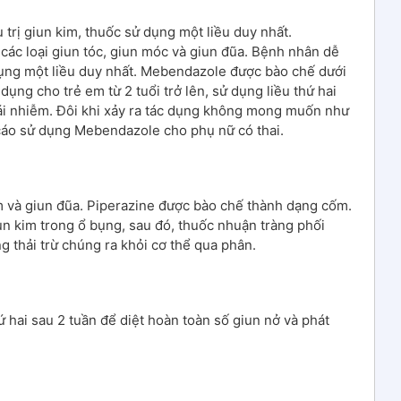
trị giun kim, thuốc sử dụng một liều duy nhất.
các loại giun tóc, giun móc và giun đũa. Bệnh nhân dễ
 dụng một liều duy nhất. Mebendazole được bào chế dưới
ụng cho trẻ em từ 2 tuổi trở lên, sử dụng liều thứ hai
tái nhiễm. Đôi khi xảy ra tác dụng không mong muốn như
cáo sử dụng Mebendazole cho phụ nữ có thai.
im và giun đũa. Piperazine được bào chế thành dạng cốm.
iun kim trong ổ bụng, sau đó, thuốc nhuận tràng phối
g thải trừ chúng ra khỏi cơ thể qua phân.
ứ hai sau 2 tuần để diệt hoàn toàn số giun nở và phát