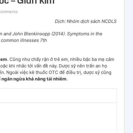
Comments
Dịch: Nhóm dịch sách NCDLS
on and John Blenkinsopp (2014). Symptoms in the
 common illnesses 7th
ẻ em
. Cũng như chấy rận ở trẻ em, nhiều bậc ba mẹ cảm
hoặc khi nhắc tới vấn đề này. Dược sỹ nên trấn an họ
iến. Ngoài việc kê thuốc OTC để điều trị, dược sỹ cũng
để ngăn ngừa khả năng tái nhiễm
.