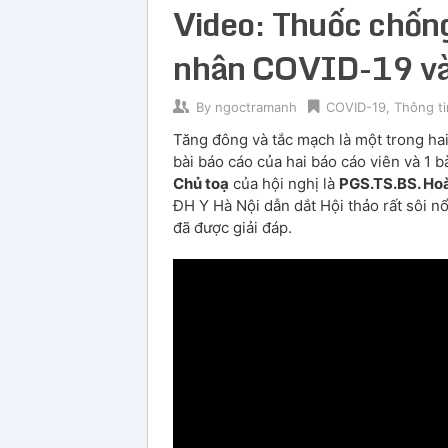
Video: Thuốc chống
nhân COVID-19 v
By
ngoctramanh
COVID-19
,
Thông t
Tăng đông và tắc mạch là một trong ha
bài báo cáo của hai báo cáo viên và 1 b
Chủ toạ
của hội nghị là
PGS.TS.BS. Hoà
ĐH Y Hà Nội dẫn dắt Hội thảo rất sôi nổi
đã được giải đáp.