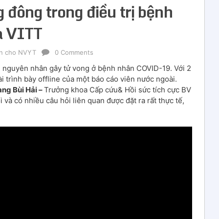
 đông trong điều trị bệnh
à VITT
in cho NVYT
0 Comments
i nguyên nhân gây tử vong ở bệnh nhân COVID-19. Với 2
ài trình bày offline của một báo cáo viên nước ngoài.
ng Bùi Hải –
Trưởng khoa Cấp cứu& Hồi sức tích cực BV
 và có nhiều câu hỏi liên quan được đặt ra rất thực tế,