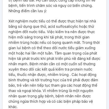
trị bệnh lâu dài. Họ cần được cung cấp thông tin về
bệnh, tiến trình chăm sóc và nguy cơ biến chứng.
Những điểm cần lưu ý:
Xét nghiệm nước tiểu có thể được thực hiện tại nhà
bằng sử dụng que thử, acid sulfosalicylic hoặc thử
nghiệm đốt nước tiểu. Việc kiểm tra nên được thực
hiện mỗi sáng trong khi tái phát, trong thời gian
nhiễm trùng hoặc nếu có bọng quanh mắt. Trong thời
gian lui bệnh có thể theo dõi nước tiểu giảm xuống
một hoặc hai lần một tuần. Tầm quan trọng của phát
hiện tái phát trước khi phát triển phù nề đáng kể được
nhấn mạnh. Bệnh nhân cần có một cuốn sổ thường
xuyên theo dõi các kết quả kiểm tra protein nước
tiểu, thuốc nhận được, nhiễm trùng . Các hoạt động
bình thường và tới trường học của trẻ phải được đảm
bảo, trẻ vẫn nên tiếp tục tham gia các hoạt động thể
thao và ngoại khóa. Vì nhiễm trùng là một nguyên
nhân quan trọng gây bệnh, bệnh nhân nên được
chủng ngừa thích hợp và có các biện pháp bảo vệ
khác.