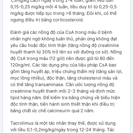
1,5mg/kg cách ngày trong 2-4 tuần; giảm liều dần
0,15-0,25 mg/kg mỗi 4 tuần, liều duy trì từ 0,25-0,5
mg/kg được tiếp tục trong >6 tháng. Đôi khi, có thể
ngưng điều trị bằng corticosteroid.
Đánh giá các nồng độ của CsA trong máu ở bệnh
nhân nghi ngờ không tuân thủ, phản ứng không đạt
yêu cầu hoặc độc tính thận (tăng nồng độ creatinine
huyết thanh từ 30% trở lên so với đường cơ sở). Nồng
độ CsA trong máu (12 giờ) nên được giữ từ 80 đến
120ng/ml. Các tác dụng phụ của liệu pháp CsA bao
gồm tăng huyết áp, triệu chứng thẩm mỹ (tăng sản lợi,
mọc lông nhiều), độc thận, tăng cholesterol máu và
có thể tăng transaminase. Cần ước lượng nồng độ
creatinine huyết thanh mỗi 2-3 tháng và định mức
lipid hàng năm. Để kiểm tra bằng chứng về biểu hiện
độc tính thận, tiến hành sinh thiết thận khi điều trị
bằng chất ức chế calcineurin quá 2 năm.
Tacrolimus là một tác nhân thay thế, được sử dụng
với liều 0,1-0,2mg/kg/ngày trong 12-24 tháng. Tác