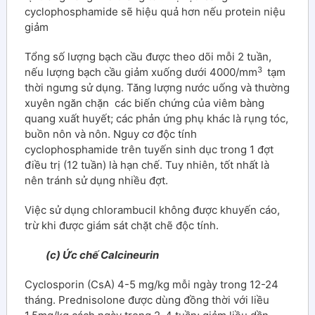
cyclophosphamide sẽ hiệu quả hơn nếu protein niệu
giảm
Tổng số lượng bạch cầu được theo dõi mỗi 2 tuần,
3
nếu lượng bạch cầu giảm xuống dưới 4000/mm
tạm
thời ngưng sử dụng. Tăng lượng nước uống và thường
xuyên ngăn chặn các biến chứng của viêm bàng
quang xuất huyết; các phản ứng phụ khác là rụng tóc,
buồn nôn và nôn. Nguy cơ độc tính
cyclophosphamide trên tuyến sinh dục trong 1 đợt
điều trị (12 tuần) là hạn chế. Tuy nhiên, tốt nhất là
nên tránh sử dụng nhiều đợt.
Việc sử dụng chlorambucil không được khuyến cáo,
trừ khi được giám sát chặt chẽ độc tính.
(c) Ức chế Calcineurin
Cyclosporin (CsA) 4-5 mg/kg mỗi ngày trong 12-24
tháng. Prednisolone được dùng đồng thời với liều