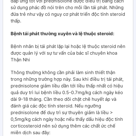
đáp ứng tốt với prednisolone được điều trị bằng cách
sử dụng phác đồ nói trên cho mỗi lần tái phát. Những
đứa trẻ như vậy có nguy cơ phát triển độc tính steroid
thấp.
Bệnh tái phát thường xuyên và lệ thuộc steroid:
Bệnh nhân bị tái phát lặp lại hoặc lệ thuộc steroid nên
được quản lý với sự tư vấn của bác sĩ chuyên khoa
Thận Nhi
Thông thường không cần phải làm sinh thiết thận
trong những trường hợp này. Sau khi điều trị tái phát,
prednisolone giảm liều dần tới liều thấp nhất có hiệu
quả duy trì lui bệnh liều 0.5-0.7mg/kg cách ngày kéo
dài 9-18 tháng. Cần theo dõi chặt chẽ huyết áp và
đánh giá các độc tính steroid. Nếu ngưỡng
prednisolone để duy trì sự thuyên giảm là liều >
0,5mg/kg cách ngày hoặc nếu thấy dấu hiệu độc tính
corticosteroid nên sử dụng thêm các chất ức chế
miễn dịch sau đây: