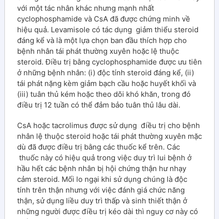
với một tác nhân khác nhưng mạnh nhất
cyclophosphamide và CsA đã được chứng minh về
hiệu quả. Levamisole có tác dụng giảm thiểu steroid
đáng kể và là một lựa chọn ban đầu thích hợp cho
bệnh nhân tái phát thường xuyên hoặc lệ thuộc
steroid. Điều trị bằng cyclophosphamide được ưu tiên
ở những bệnh nhân: (i) độc tính steroid đáng kể, (ii)
tái phát nặng kèm giảm bạch cầu hoặc huyết khối và
(iii) tuân thủ kém hoặc theo dõi khó khăn, trong đó
điều trị 12 tuần có thể đảm bảo tuân thủ lâu dài.
CsA hoặc tacrolimus được sử dụng điều trị cho bệnh
nhân lệ thuộc steroid hoặc tái phát thường xuyên mặc
dù đã được điều trị bằng các thuốc kể trên. Các
thuốc này có hiệu quả trong việc duy trì lui bệnh ở
hầu hết các bệnh nhân bị hội chứng thận hư nhạy
cảm steroid. Mối lo ngại khi sử dụng chúng là độc
tính trên thận nhưng với việc đánh giá chức năng
thận, sử dụng liều duy trì thấp và sinh thiết thận ở
những người được điều trị kéo dài thì nguy cơ này có