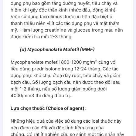
dụng phụ bao gồm tăng đường huyết, tiêu chảy và
hiếm khi gây độc thần kinh (nhức đầu, động kinh).
Việc sử dụng tacrolimus được ưu tiên đặc biệt ở
thanh thiếu niên vì ít các tác dụng phụ về mặt thẩm
mỹ. Hàm lượng creatinine và glucose trong máu nên
được kiểm tra mỗi 2-3 tháng.
(d) Mycophenolate Mofetil (MMF)
2
Mycophenolate mofetil 800-1200 mg/m
cùng với
liều dùng prednisolone trong 12-24 tháng. Các tác
dụng phụ: khó chịu ở dạ dày ruột, tiêu chảy và giảm
bạch cầu. Số lượng bạch cầu nên được theo dõi sau
mỗi 1-2 tháng, nếu số lượng giảm xuống dưới
4000/mm3 thì dừng điều trị.
Lựa chọn thuốc (Choice of agent):
Những hiệu quả của việc sử dụng các loại thuốc này
nên được cân đối với độc tính tiềm tàng của
chúng. Có rất ít nghiên cứu so sánh một tác nhân này