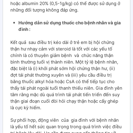
hoặc albumin 20% (0,5-1g/kg) có thể được sử dụng ở
những đối tượng không đáp ứng.
Hướng dẫn sử dụng thuốc cho bệnh nhân và gia
đình :
Kết quả sau điều trị kéo dài ở trẻ em bị hội chứng
thận hư nhạy cảm với steroid là tốt với các yếu tố
chính là có thuyên giảm bệnh và chức năng thận
bình thường tuổi vị thành niên. Một tỷ lệ bệnh nhân,
đặc biệt là (i) khởi phát sớm hội chứng thận hư, (ii)
đợt tái phát thường xuyên và (iii) yêu cầu điều trị
bằng thuốc alkyl hóa hoặc CsA có thể tiếp tục cho
thấy tái phát ngoài tuổi thanh thiếu niên. Gia đình yên
tâm rằng mặc dù quá trình tái phát tiến triển đến suy
thận giai đoạn cuối đòi hỏi chạy thận hoặc cấy ghép
là cực kỳ hiếm.
Sự phối hợp, động viên của gia đình với bệnh nhân
là yếu tố hết sức quan trọng trong quá trình việc điều