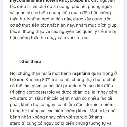
mycophenolate mofetil và cyclosporin
. Các nguyên
tắc điều trị về chế độ ăn uống, phù nề, phòng ngừa
và quản lý các biến chứng liên quan đến hội chứng
thận hư. Những hướng dẫn này, được xây dựng trên
cơ sở thực tiễn tốt nhất hiện nay, nhằm mục đích giúp
bác sĩ thông thạo về các nguyên tắc quản lý trẻ em bị
hội chứng thận hư nhạy cảm với steroid.
I. Giới thiệu
Hội chứng thận hư là một bệnh
mạn tính
quan trọng ở
trẻ em
. Khoảng 80% trẻ có hội chứng thận hư tự phát
có thể làm giảm sự bài tiết protein niệu sau khi điều
trị bằng corticosteroid và được phân loại là “nhạy cảm
với steroid”. Hầu hết các bệnh nhân có nhiều lần tái
phát, khiến họ có nguy cơ nhiễm độc steroid, nhiễm
trùng hệ thống và các biến chứng khác. Một tỷ lệ nhỏ
bệnh nhân không nhạy cảm với steroid (kháng
steroid) cũng có nguy cơ bị biến chứng tương tự và