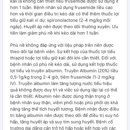
kali là không cần thiết nếu frusemide được sử dụng ít
hơn 1 tuần. Bệnh nhân sử dụng frusemide liều cao
hơn và thời gian điều trị kéo dài có thể thêm thuốc lợi
tiểu giữ kali ví dụ: spironolactone (2-4 mg/kg mỗi
ngày). Huyết áp nên được theo dõi thường xuyên. Ưu
tiên làm giảm phù nề khi kéo dài hơn 1 tuần.
Phù nề không đáp ứng với liệu pháp trên nên được
theo dõi tại bệnh viện. Sự kết hợp của thuốc lợi tiểu
thiazid hoặc lợi tiểu giữ kali đôi khi cần thiết. Đối với
bệnh nhân có phù nề kéo dài, sử dụng kết hợp thuốc
lợi tiểu và truyền albumin. Truyền Albumin (20%) liều
0,5-1g/kg trong 2-4 giờ, tiêm frusemide (1-2 mg/kg
IV). Truyền albumin làm tăng lượng nước tiểu hiệu
quả không được duy trì và việc sử dụng lặp lại có thể
là cần thiết. Albumin nên được dùng thận trọng ở
bệnh nhân suy thận, viêm phổi hoặc phù phổi do khả
năng tăng thể tích huyết tương. Bệnh nhân được điều
trị bằng albumin nên được theo dõi để điều trị suy hô
hấp, tăng huyết áp và suy tim sung huyết. Bệnh cổ
trướng dai dẳng cản trở hô hấp hoặc kết hợp với các