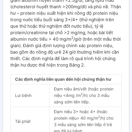
giảm albumin huyết thanh <2.5g/dl, tăng lipid máu
(cholesterol huyết thanh >200mg/dl) và phù nề. Thận
hư – protein niệu xuất hiện khi nồng độ protein niệu
trong nước tiểu buổi sáng 3+/4+ (thử nghiệm trên
que thử hoặc thử nghiệm đốt nước tiểu), tỷ lệ
protein/creatinine tại chỗ >2 mg/mg, hoặc bài tiết
2
albumin nước tiểu > 40 mg/m
/giờ (trên một mẫu thời
gian). Đánh giá định lượng chính xác protein niệu,
bao gồm đo nồng độ urê 24 giờ thường hiếm khi cần
thiết. Các định nghĩa để làm rõ quá trình hội chứng
thận hư được thể hiện trong Bảng 2.
Các định nghĩa liên quan đến hội chứng thận hư
Đạm niệu âm/vết (hoặc protein
2
Lui bệnh
niệu <4mg /m
/h) cho 3 mẫu
sáng sớm liên tiếp.
Đạm niệu 3+ hoặc 4+ (hoặc
2
protein niệu> 40 mg/m
/h) cho
Tái phát
3 mẫu sáng sớm liên tiếp ở trẻ
em đã lui bệnh.