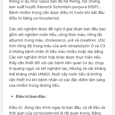
thống ví dụ như: lupus ban đỏ hệ thống, hội chứng
ban xuất huyết (Henoch Schonlein purpura (HSP)…
Bệnh nhiễm trùng cần được điều trị trước khi bắt đầu
điều trị bằng corticosteroid.
Các xét nghiệm được đề nghị ở giai đoạn ban đầu bao
gồm xét nghiệm nước tiểu, công thức máu, nồng độ
albumin trong máu, cholesterol, urê và creatinin. Ước
tính nồng độ trong máu của anti-streptolysin O và C3
ở những bệnh nhân đi tiểu máu nhiều hoặc dai dẳng.
Các xét nghiệm thích hợp khác được thực hiện nếu
thấy cần thiết đối với các bệnh liên quan (ví dụ: chụp
X-quang ngực và xét nghiệm lao, HbsAg và các kháng
thể kháng nhân (ANA)). Nuôi cấy nước tiểu là không
cần thiết trừ khi bệnh nhân có các đặc điểm lâm sàng
của nhiễm trùng đường tiểu.
Điều trị ban đầu
:
Điều trị đúng liệu trình ngay từ ban đầu, cả về liều và
thời gian của corticosteroid là rất quan trọng. Bằng