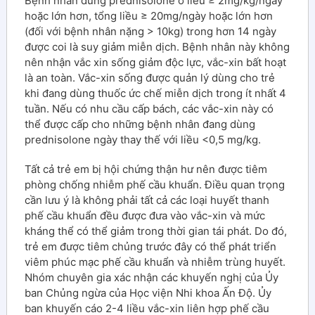
Bệnh nhân dùng prednisolone ở liều ≥ 2mg/kg/ngày
hoặc lớn hơn, tổng liều ≥ 20mg/ngày hoặc lớn hơn
(đối với bệnh nhân nặng > 10kg) trong hơn 14 ngày
được coi là suy giảm miễn dịch. Bệnh nhân này không
nên nhận vắc xin sống giảm độc lực, vắc-xin bất hoạt
là an toàn. Vắc-xin sống được quản lý dùng cho trẻ
khi đang dùng thuốc ức chế miễn dịch trong ít nhất 4
tuần. Nếu có nhu cầu cấp bách, các vắc-xin này có
thể được cấp cho những bệnh nhân đang dùng
prednisolone ngày thay thế với liều <0,5 mg/kg.
Tất cả trẻ em bị hội chứng thận hư nên được tiêm
phòng chống nhiễm phế cầu khuẩn. Điều quan trọng
cần lưu ý là không phải tất cả các loại huyết thanh
phế cầu khuẩn đều được đưa vào vắc-xin và mức
kháng thể có thể giảm trong thời gian tái phát. Do đó,
trẻ em được tiêm chủng trước đây có thể phát triển
viêm phúc mạc phế cầu khuẩn và nhiễm trùng huyết.
Nhóm chuyên gia xác nhận các khuyến nghị của Ủy
ban Chủng ngừa của Học viện Nhi khoa Ấn Độ. Ủy
ban khuyến cáo 2-4 liều vắc-xin liên hợp phế cầu