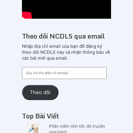
Theo dõi NCDLS qua email
Nhập địa chỉ email của bạn để đăng ký
theo dõi NCDLS này và nhận thông báo về
các bài mới qua email.
Địa
chỉ
thư
điện
Theo dõi
tử
(email)
Top Bài Viết
Phần mềm tính tốc độ truyền
giọt/phút