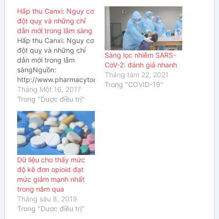
Hấp thu Canxi: Nguy cơ
đột quỵ và những chỉ
dẫn mới trong lâm sàng
Hấp thu Canxi: Nguy cơ
đột quỵ và những chỉ
Sàng lọc nhiễm SARS-
dẫn mới trong lâm
CoV-2: đánh giá nhanh
sàngNguồn:
Tháng tám 22, 2021
http://www.pharmacytoday.org/article/S1042-
Trong "COVID-19"
0991(16)31638-
Tháng Một 16, 2017
3/fulltext?
Trong "Dược điều trị"
elsca1=etoc&elsca2=email&elsca3=1042-
0991_201701_23_1_&elsca4=Health%20Professions%7CPharm
dịch: SVD2. Nguyễn
Quang Huy, Khoa Dược
– Đại học Đại
NamNgười hiệu đính:
Dữ liệu cho thấy mức
DS. Dương Hà Minh
độ kê đơn opioid đạt
KhuêDựa trên kết quả
mức giảm mạnh nhất
cập nhật tổng quan hệ
trong năm qua
thống và phân tích tổng
Tháng sáu 8, 2019
hợp được…
Trong "Dược điều trị"