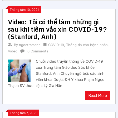
Tháng tám 10, 2021
Video: Tôi có thể làm những gì
sau khi tiêm vắc xin COVID-19?
(Stanford, Anh)
By
ngoctramanh
COVID-19
,
Thông tin cho bệnh nhân
,
Video
0 Comments
Chuỗi video truyền thông về COVID-19
của Trung tâm Giáo dục Sức khỏe
Stanford, Anh Chuyển ngữ bởi: các sinh
viên khoa Dược, ĐH Y khoa Phạm Ngọc
Thạch SV thực hiện: Lý Gia Hân
Read More
Tháng tám 7, 2021