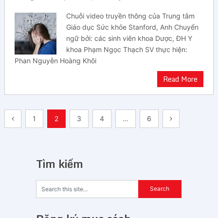
Chuỗi video truyền thông của Trung tâm
Giáo dục Sức khỏe Stanford, Anh Chuyển
ngữ bởi: các sinh viên khoa Dược, ĐH Y
khoa Phạm Ngọc Thạch SV thực hiện:
Phan Nguyễn Hoàng Khôi
Read More
Điều
1
2
3
4
…
6
hướng
bài
Tìm kiếm
viết