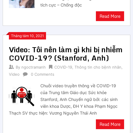
tích cực – Chống độc
Read More
Tháng tám 10, 2021
Video: Tôi nên làm gì khi bị nhiễm
COVID-19? (Stanford, Anh)
By
ngoctramanh
COVID-19
,
Thông tin cho bệnh nhân
,
Video
0 Comments
Chuỗi video truyền thông về COVID-19
của Trung tâm Giáo dục Sức khỏe
Stanford, Anh Chuyển ngữ bởi: các sinh
viên khoa Dược, ĐH Y khoa Phạm Ngọc
Thạch SV thực hiện: Vương Nguyễn Thái Anh
Read More