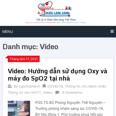
MENU
Danh mục:
Video
Tháng tám 17, 2021
Video: Hướng dẫn sử dụng Oxy và
máy đo SpO2 tại nhà
By
ngoctramanh
COVID-19
,
Thông tin cho bệnh nhân
,
Thông tin cho NVYT
,
Video
0 Comments
PGS.TS.BS Phùng Nguyễn Thế Nguyên –
Trưởng phòng khám sàng lọc COVID-19,
BV Nhi đồng 1, Phó trưởng khoa Hồi sức