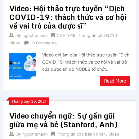
Video: Hội thảo trực tuyến “Dịch
COVID-19: thách thức và cơ hội
về vai trò của dược sĩ”
By
ngoctramanh
COVID-19
,
Thông tin cho NVYT
,
Video
0 Comments
Video ghi âm của Hội thảo trực tuyến “Dịch
COVID-19: thách thức và cơ hội về vai trò
của dược sĩ” do NCDLS tổ chức.
Read More
Tháng bảy 30, 2021
Video chuyển ngữ: Sự gần gũi
giữa mẹ và bé (Stanford, Anh)
By
ngoctramanh
Thông tin cho bệnh nhân
,
Video