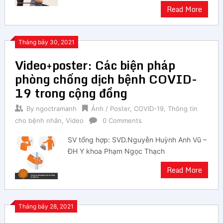
Read More
Tháng bảy 30, 2021
Video+poster: Các biện pháp
phòng chống dịch bệnh COVID-
19 trong cộng đồng
By
ngoctramanh
Ảnh / Poster
,
COVID-19
,
Thông tin
cho bệnh nhân
,
Video
0 Comments
SV tổng hợp: SVD.Nguyễn Huỳnh Anh Vũ –
ĐH Y khoa Phạm Ngọc Thạch
Read More
Tháng bảy 28, 2021