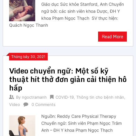
Giáo dục Sức khỏe Stanford, Anh Chuyển
ngữ bởi: các sinh viên khoa Dược, ĐH Y
khoa Phạm Ngọc Thạch SV thực hiện:
Quách Ngọc Thanh
Read More
Tháng bảy 30, 2021
Video chuyển ngữ: Một số kỹ
thuật hít thở đơn giản cải thiện hô
hấp
By
ngoctramanh
COVID-19
,
Thông tin cho bệnh nhân
,
Video
0 Comments
Nguồn: Reddy Care Physical Therapy
Chuyển ngữ: Sinh viên Phạm Ngọc Trâm
Anh – ĐH Y khoa Phạm Ngọc Thạch