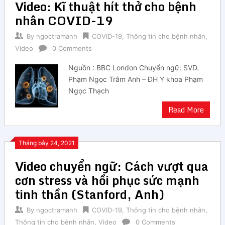
Video: Kĩ thuật hít thở cho bệnh
nhân COVID-19
By
ngoctramanh
COVID-19
,
Thông tin cho bệnh nhân
,
Video
0 Comments
Nguồn : BBC London Chuyển ngữ: SVD.
Phạm Ngọc Trâm Anh – ĐH Y khoa Phạm
Ngọc Thạch
Read More
Tháng bảy 24, 2021
Video chuyển ngữ: Cách vượt qua
cơn stress và hồi phục sức mạnh
tinh thần (Stanford, Anh)
By
ngoctramanh
COVID-19
,
Thông tin cho bệnh nhân
,
Thông tin cho bệnh nhân
,
Video
0 Comments