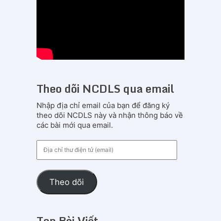
Theo dõi NCDLS qua email
Nhập địa chỉ email của bạn để đăng ký
theo dõi NCDLS này và nhận thông báo về
các bài mới qua email.
Địa
chỉ
thư
điện
Theo dõi
tử
(email)
Top Bài Viết