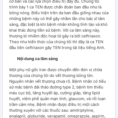
cơ bản và các lựa chọn điều trị đầy đủ. Chúng tôi
trình bày 1 ca TEN được chẩn đoán ban đầu như là
bỏng nóng. Biểu hiện trên da ban đầu giống nhau của
những bệnh này có thể gây nhầm lẫn cho bác sĩ lâm
sàng, đặc biệt là khi bệnh nhân không tỉnh táo và khó
khai thác đúng tiền sử bệnh. Với ca lâm sàng này,
thượng bì nhiễm độc hoại tử gây ra bởi ceftriaxon.
Theo như kiến thức của chúng tôi thì đây là ca TEN
đầu tiên ceftriaxon gây TEN trong tài liệu tiếng Anh.
Nội dung ca lâm sàng
Một phụ nữ gốc Iran được chuyển đến đơn vị chữa
thương của chúng tôi do vết thương bỏng lớn.
Nguyên nhân vết thương chưa rõ. Bệnh nhân có tiểu
sử mắc bệnh đái tháo đường type 2, bệnh tim thiếu
máu cục bộ, tăng huyết áp, cường giáp, tăng lipid
huyết, viêm phế quản mạn tính, glaucom, và rối loạn
trầm cảm nhẹ. Bệnh nhân được điều trị một cách
thường xuyên với các thuốc sau: amitriptyline,
enalapril, glyburide, verapamil, omeprazole, aspirin,