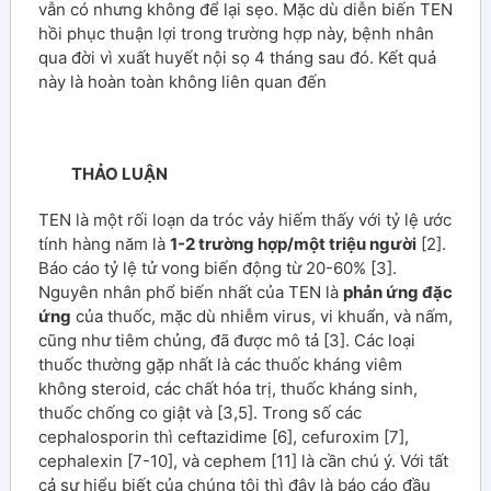
vẫn có nhưng không để lại sẹo. Mặc dù diễn biến TEN
hồi phục thuận lợi trong trường hợp này, bệnh nhân
qua đời vì xuất huyết nội sọ 4 tháng sau đó. Kết quả
này là hoàn toàn không liên quan đến
THẢO LUẬN
TEN là một rối loạn da tróc vảy hiếm thấy với tỷ lệ ước
tính hàng năm là
1-2 trường hợp/một triệu người
[2].
Báo cáo tỷ lệ tử vong biến động từ 20-60% [3].
Nguyên nhân phổ biến nhất của TEN là
phản ứng đặc
ứng
của thuốc, mặc dù nhiễm virus, vi khuẩn, và nấm,
cũng như tiêm chủng, đã được mô tả [3]. Các loại
thuốc thường gặp nhất là các thuốc kháng viêm
không steroid, các chất hóa trị, thuốc kháng sinh,
thuốc chống co giật và [3,5]. Trong số các
cephalosporin thì ceftazidime [6], cefuroxim [7],
cephalexin [7-10], và cephem [11] là cần chú ý. Với tất
cả sự hiểu biết của chúng tôi thì đây là báo cáo đầu