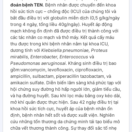
đoán bệnh TEN
. Bệnh nhân được chuyển đến khoa
hồi sức tích cực – chống độc (ICU) của chúng tôi và
bắt đầu điều trị với globulin miễn dịch (0,5 g/kg/ngày
trong 4 ngày, tổng liều 40g/ngày). Huyết áp động
mạch không ổn định đã được điều trị thành công với
các tác nhân co mạch và thở máy. Kết quả cấy máu
thu được trong khi bệnh nhân nằm tại khoa ICU,
dương tính với
Klebsiella pneumoniae, Proteus
mirabilis, Enterobacter, Enterococcus
và
Pseudomonas aeruginosai
. Kháng sinh điều trị bao
gồm:vancomycin, levofloxacin, ciprofloxacin,
ampicillin, sulbactam, piperacillin tazobactam, và
amikacin sulfate. Diễn biến lâm sàng khá phức tạp với
hội chứng suy đường hô hấp người lớn, giảm tiểu cầu,
và hạ đường huyết. Sau khi lọc máu bằng oxy kéo dài,
mở khí quản được thực hiện. Sau 42 ngày điều trị tại
khoa hồi sức tích cực, huyết áp của bệnh nhân ổn
định, bệnh nhân hết sốt và được xuất viện. Nghiên
cứu những tổn thương da chứng minh tái tạo biểu mô
chữa vết thương thành công. Sự thay đổi sắc tố nhẹ