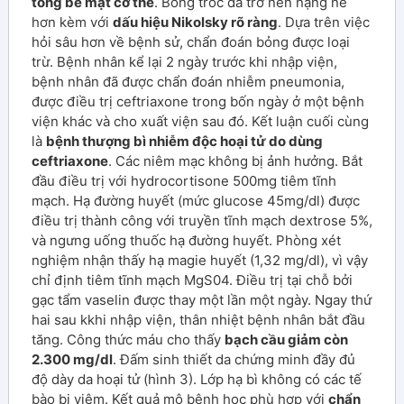
tổng bề mặt cơ thể
. Bong tróc da trở nên nặng nề
hơn kèm với
dấu hiệu Nikolsky rõ ràng
. Dựa trên việc
hỏi sâu hơn về bệnh sử, chẩn đoán bỏng được loại
trừ. Bệnh nhân kể lại 2 ngày trước khi nhập viện,
bệnh nhân đã được chẩn đoán nhiễm pneumonia,
được điều trị ceftriaxone trong bốn ngày ở một bệnh
viện khác và cho xuất viện sau đó. Kết luận cuối cùng
là
bệnh thượng bì nhiễm độc hoại tử do dùng
ceftriaxone
. Các niêm mạc không bị ảnh hưởng. Bắt
đầu điều trị với hydrocortisone 500mg tiêm tĩnh
mạch. Hạ đường huyết (mức glucose 45mg/dl) được
điều trị thành công với truyền tĩnh mạch dextrose 5%,
và ngưng uống thuốc hạ đường huyết. Phòng xét
nghiệm nhận thấy hạ magie huyết (1,32 mg/dl), vì vậy
chỉ định tiêm tĩnh mạch MgS04. Điều trị tại chỗ bởi
gạc tẩm vaselin được thay một lần một ngày. Ngay thứ
hai sau kkhi nhập viện, thân nhiệt bệnh nhân bắt đầu
tăng. Công thức máu cho thấy
bạch cầu giảm còn
2.300 mg/dl
. Đấm sinh thiết da chứng minh đầy đủ
độ dày da hoại tử (hình 3). Lớp hạ bì không có các tế
bào bị viêm. Kết quả mô bệnh học phù hợp với
chẩn