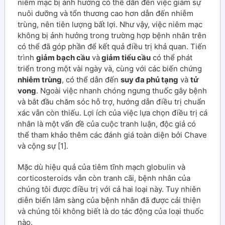
niêm mạc bị ảnh hưởng có thể dẫn đến việc giảm sự
nuôi dưỡng và tổn thương cao hơn dẫn đến nhiễm
trùng, nên tiên lượng bất lợi. Như vậy, việc niêm mạc
không bị ảnh hưởng trong trường hợp bệnh nhân trên
có thể đã góp phần để kết quả điều trị khả quan. Tiến
trình
giảm bạch cầu
và
giảm tiểu cầu
có thể phát
triển trong một vài ngày và, cùng với các biến chứng
nhiễm trùng
, có thể dẫn đến
suy đa phủ tạng
và
tử
vong
. Ngoài việc nhanh chóng ngưng thuốc gây bệnh
và bắt đầu chăm sóc hỗ trợ, hướng dẫn điều trị chuẩn
xác vẫn còn thiếu. Lợi ích của việc lựa chọn điều trị cá
nhân là một vấn đề của cuộc tranh luận, độc giả có
thể tham khảo thêm các đánh giá toàn diện bởi Chave
và cộng sự [1].
Mặc dù hiệu quả của tiêm tĩnh mạch globulin và
corticosteroids vẫn còn tranh cãi, bệnh nhân của
chúng tôi được điều trị với cả hai loại này. Tuy nhiên
diễn biến lâm sàng của bệnh nhân đã được cải thiện
và chúng tôi không biết là do tác động của loại thuốc
nào.