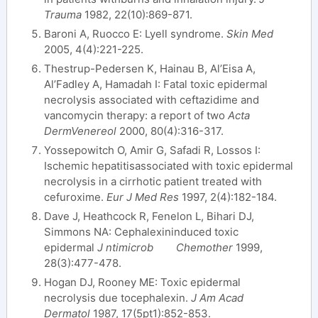
Trauma
1982, 22(10):869-871.
Baroni A, Ruocco E: Lyell syndrome.
Skin Med
2005, 4(4):221-225.
Thestrup-Pedersen K, Hainau B, Al’Eisa A,
Al’Fadley A, Hamadah I: Fatal toxic epidermal
necrolysis associated with ceftazidime and
vancomycin therapy: a report of two
Acta
DermVenereol
2000, 80(4):316-317.
Yossepowitch O, Amir G, Safadi R, Lossos I:
Ischemic hepatitisassociated with toxic epidermal
necrolysis in a cirrhotic patient treated with
cefuroxime.
Eur J Med Res
1997, 2(4):182-184.
Dave J, Heathcock R, Fenelon L, Bihari DJ,
Simmons NA: Cephalexininduced toxic
epidermal
J ntimicrob Chemother
1999,
28(3):477-478.
Hogan DJ, Rooney ME: Toxic epidermal
necrolysis due tocephalexin.
J Am Acad
Dermatol
1987, 17(5pt1):852-853.