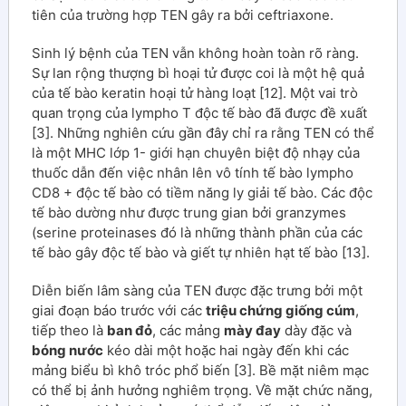
tiên của trường hợp TEN gây ra bởi ceftriaxone.
Sinh lý bệnh của TEN vẫn không hoàn toàn rõ ràng.
Sự lan rộng thượng bì hoại tử được coi là một hệ quả
của tế bào keratin hoại tử hàng loạt [12]. Một vai trò
quan trọng của lympho T độc tế bào đã được đề xuất
[3]. Những nghiên cứu gần đây chỉ ra rằng TEN có thể
là một MHC lớp 1- giới hạn chuyên biệt độ nhạy của
thuốc dẫn đến việc nhân lên vô tính tế bào lympho
CD8 + độc tế bào có tiềm năng ly giải tế bào. Các độc
tế bào dường như được trung gian bởi granzymes
(serine proteinases đó là những thành phần của các
tế bào gây độc tế bào và giết tự nhiên hạt tế bào [13].
Diễn biến lâm sàng của TEN được đặc trưng bởi một
giai đoạn báo trước với các
triệu chứng giống cúm
,
tiếp theo là
ban đỏ
, các mảng
mày đay
dày đặc và
bóng nước
kéo dài một hoặc hai ngày đến khi các
mảng biểu bì khô tróc phổ biến [3]. Bề mặt niêm mạc
có thể bị ảnh hưởng nghiêm trọng. Về mặt chức năng,