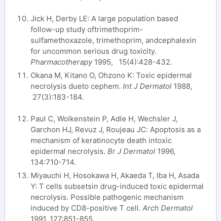
Jick H, Derby LE: A large population based
follow-up study oftrimethoprim-
sulfamethoxazole, trimethoprim, andcephalexin
for uncommon serious drug toxicity.
Pharmacotherapy
1995, 15(4):428-432.
Okana M, Kitano O, Ohzono K: Toxic epidermal
necrolysis dueto cephem.
Int J Dermatol
1988,
27(3):183-184.
Paul C, Wolkenstein P, Adle H, Wechsler J,
Garchon HJ, Revuz J, Roujeau JC: Apoptosis as a
mechanism of keratinocyte death intoxic
epidermal necrolysis.
Br J Dermatol
1996,
134:710-714.
Miyauchi H, Hosokawa H, Akaeda T, Iba H, Asada
Y: T cells subsetsin drug-induced toxic epidermal
necrolysis. Possible pathogenic mechanism
induced by CD8-positive T cell.
Arch Dermatol
1991, 127:851-855.