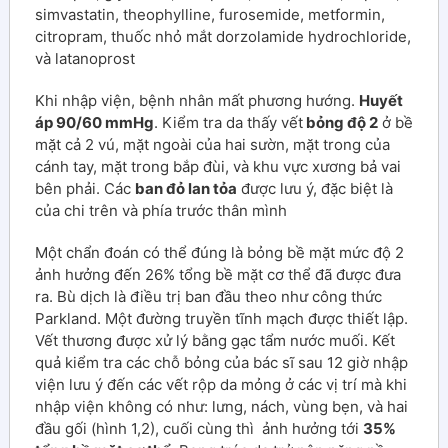
simvastatin, theophylline, furosemide, metformin,
citropram, thuốc nhỏ mắt dorzolamide hydrochloride,
và latanoprost
Khi nhập viện, bệnh nhân mất phương hướng.
Huyết
áp 90/60 mmHg
. Kiểm tra da thấy vết
bỏng độ 2
ở bề
mặt cả 2 vú, mặt ngoài của hai sườn, mặt trong của
cánh tay, mặt trong bắp đùi, và khu vực xương bả vai
bên phải. Các
ban đỏ lan tỏa
được lưu ý, đặc biệt là
của chi trên và phía trước thân mình
Một chẩn đoán có thể đúng là bỏng bề mặt mức độ 2
ảnh hưởng đến 26% tổng bề mặt cơ thể đã được đưa
ra. Bù dịch là điều trị ban đầu theo như công thức
Parkland. Một đường truyền tĩnh mạch được thiết lập.
Vết thương được xử lý bằng gạc tẩm nước muối. Kết
quả kiểm tra các chỗ bỏng của bác sĩ sau 12 giờ nhập
viện lưu ý đến các vết rộp da mỏng ở các vị trí mà khi
nhập viện không có như: lưng, nách, vùng bẹn, và hai
đầu gối (hình 1,2), cuối cùng thì ảnh hưởng tới
35%