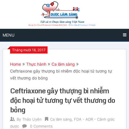
MENU
Tháng mười 18, 2017
Home
Thực hành
Ca lâm sàng
Ceftriaxone gây thượng bì nhiễm độc hoại tử tương tự
vết thương do bỏng
Ceftriaxone gây thượng bì nhiễm
độc hoại tử tương tự vết thương do
bỏng
By
Thảo Uyên
Ca lâm sàng
,
FDA - ADR - Cảnh giác
dược
0 Comments