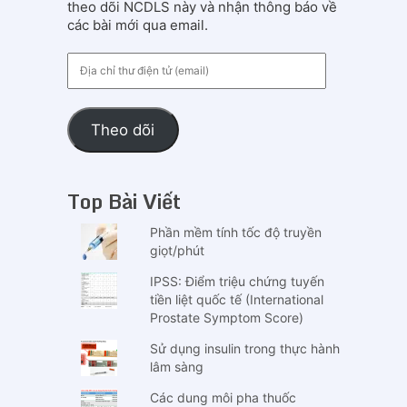
theo dõi NCDLS này và nhận thông báo về
các bài mới qua email.
Địa
chỉ
thư
điện
Theo dõi
tử
(email)
Top Bài Viết
Phần mềm tính tốc độ truyền
giọt/phút
IPSS: Điểm triệu chứng tuyến
tiền liệt quốc tế (International
Prostate Symptom Score)
Sử dụng insulin trong thực hành
lâm sàng
Các dung môi pha thuốc