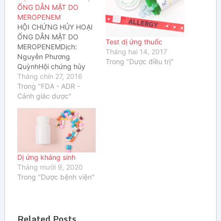
ỐNG DẪN MẬT DO
MEROPENEM
HỘI CHỨNG HỦY HOẠI
ỐNG DẪN MẬT DO
Test dị ứng thuốc
MEROPENEMDịch:
Tháng hai 14, 2017
Nguyễn Phương
Trong "Dược điều trị"
QuỳnhHội chứng hủy
hoại ống dẫn mật
Tháng chín 27, 2016
(Vanishing bile duct
Trong "FDA - ADR -
syndrome – VBDS) là
Cảnh giác dược"
một hội chứng rất hiếm
gặp nhưng tiềm ẩn
nguy cơ gây tử vong do
phá hủy các ống dẫn
mật nhỏ nằm bên
trong…
Dị ứng kháng sinh
Tháng mười 9, 2020
Trong "Dược bệnh viện"
Related Posts