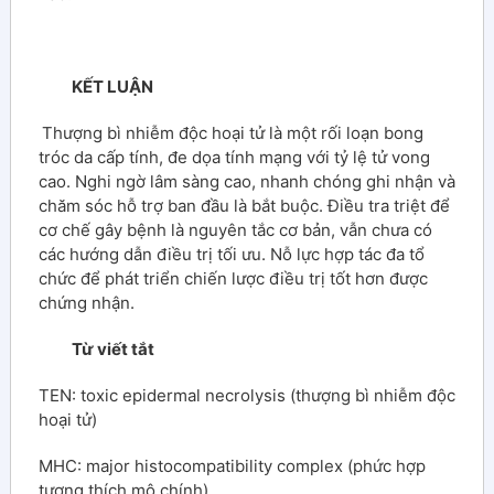
KẾT LUẬN
Thượng bì nhiễm độc hoại tử là một rối loạn bong
tróc da cấp tính, đe dọa tính mạng với tỷ lệ tử vong
cao. Nghi ngờ lâm sàng cao, nhanh chóng ghi nhận và
chăm sóc hỗ trợ ban đầu là bắt buộc. Điều tra triệt để
cơ chế gây bệnh là nguyên tắc cơ bản, vẫn chưa có
các hướng dẫn điều trị tối ưu. Nỗ lực hợp tác đa tổ
chức để phát triển chiến lược điều trị tốt hơn được
chứng nhận.
Từ viết tắt
TEN: toxic epidermal necrolysis (thượng bì nhiễm độc
hoại tử)
MHC: major histocompatibility complex (phức hợp
tương thích mô chính)