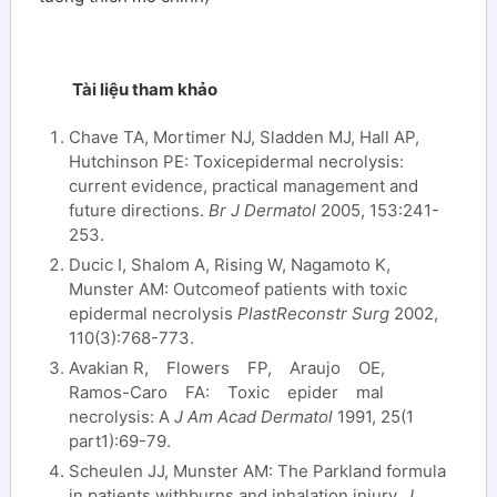
Tài liệu tham khảo
Chave TA, Mortimer NJ, Sladden MJ, Hall AP,
Hutchinson PE: Toxicepidermal necrolysis:
current evidence, practical management and
future directions.
Br J Dermatol
2005, 153:241-
253.
Ducic I, Shalom A, Rising W, Nagamoto K,
Munster AM: Outcomeof patients with toxic
epidermal necrolysis
PlastReconstr Surg
2002,
110(3):768-773.
Avakian R, Flowers FP, Araujo OE,
Ramos-Caro FA: Toxic epider mal
necrolysis: A
J Am Acad Dermatol
1991, 25(1
part1):69-79.
Scheulen JJ, Munster AM: The Parkland formula
in patients withburns and inhalation injury.
J