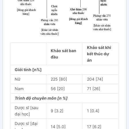
Khảo sát khi
Khảo sát ban
kết thúc dự
đầu
án
Giới tính [n%]
Nữ
225 [80]
204 [74]
Nam
56 [20]
71 [26]
Trình độ chuyên môn [n
%
]
Dược sĩ [sau
9 [3.2]
1 [0.4]
đại học]
Dược sĩ [đại
14 [5.0]
17 [6.2]