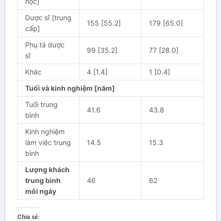
học]
Dược sĩ [trung
155 [55.2]
179 [65.0]
cấp]
Phụ tá dược
99 [35.2]
77 [28.0]
sĩ
Khác
4 [1.4]
1 [0.4]
Tuổi và kinh nghiệm [năm]
Tuổi trung
41.6
43.8
bình
Kinh nghiệm
làm việc trung
14.5
15.3
bình
Lượng khách
trung bình
46
62
mỗi ngày
Chia sẻ: