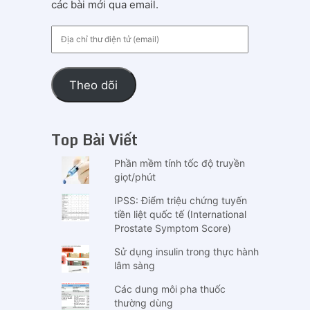
các bài mới qua email.
Địa
chỉ
thư
điện
Theo dõi
tử
(email)
Top Bài Viết
Phần mềm tính tốc độ truyền
giọt/phút
IPSS: Điểm triệu chứng tuyến
tiền liệt quốc tế (International
Prostate Symptom Score)
Sử dụng insulin trong thực hành
lâm sàng
Các dung môi pha thuốc
thường dùng