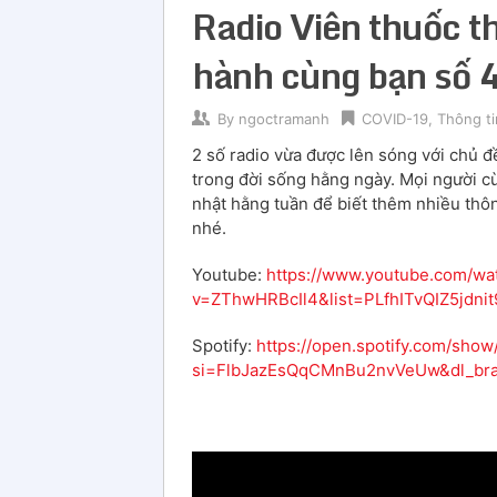
Radio Viên thuốc t
hành cùng bạn số 
By
ngoctramanh
COVID-19
,
Thông t
2 số radio vừa được lên sóng với chủ đ
trong đời sống hằng ngày. Mọi người cù
nhật hằng tuần để biết thêm nhiều thô
nhé.
Youtube:
https://www.youtube.com/wa
v=ZThwHRBcIl4&list=PLfhITvQIZ5jdni
Spotify:
https://open.spotify.com/s
si=FlbJazEsQqCMnBu2nvVeUw&dl_br