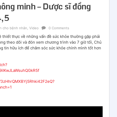
hông minh – Dược sĩ đồng
4,5
in cho bệnh nhân
,
Video
0 Comments
ề thiết thực về những vấn đề sức khỏe thường gặp phải
ng theo dõi và đón xem chương trình vào 7 giờ tối, Chủ
ng tin hữu ích để chăm sóc sức khỏe chính mình tốt hơn
tch?
t9iIKwJLaWsuhQGkR5f
how/3zHhrQMXBYj5Rhki42F2eQ?
anch=1