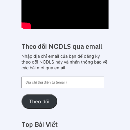
Theo dõi NCDLS qua email
Nhập địa chỉ email của bạn để đăng ký
theo dõi NCDLS này và nhận thông báo về
các bài mới qua email.
Địa
chỉ
thư
điện
Theo dõi
tử
(email)
Top Bài Viết