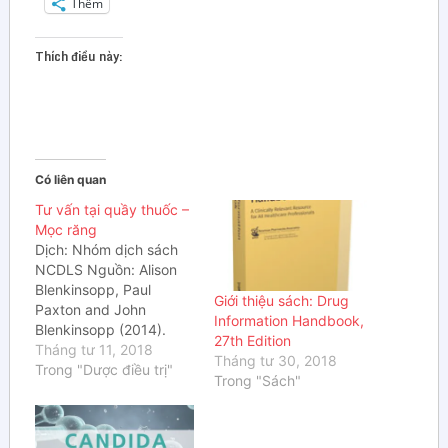
Thêm
Thích điều này:
Có liên quan
Tư vấn tại quầy thuốc –
Mọc răng
Dịch: Nhóm dịch sách
NCDLS Nguồn: Alison
Blenkinsopp, Paul
Giới thiệu sách: Drug
Paxton and John
Information Handbook,
Blenkinsopp (2014).
27th Edition
Symptoms in the
Tháng tư 11, 2018
Tháng tư 30, 2018
Pharmacy – A Guide to
Trong "Dược điều trị"
Trong "Sách"
management of
common illnesses 7th
Mọc răng có thể bắt