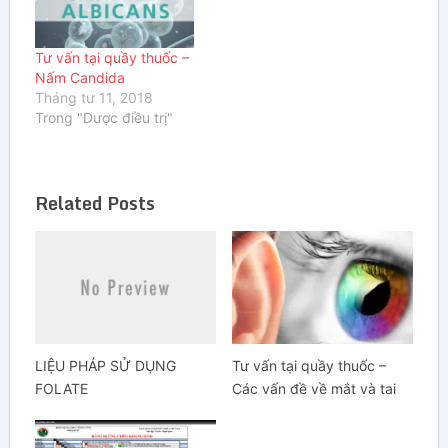
đầu sớm nhất là lúc trẻ
3 tháng tuổi và tiếp tục
đến năm 3 tuổi. Mối
Tư vấn tại quầy thuốc –
liên…
Nấm Candida
Tháng tư 11, 2018
Trong "Dược điều trị"
Related Posts
LIỆU PHÁP SỬ DỤNG
Tư vấn tại quầy thuốc –
FOLATE
Các vấn đề về mắt và tai