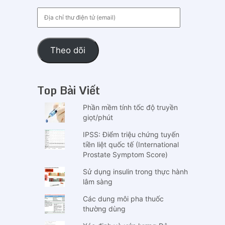
Địa
chỉ
thư
điện
Theo dõi
tử
(email)
Top Bài Viết
Phần mềm tính tốc độ truyền
giọt/phút
IPSS: Điểm triệu chứng tuyến
tiền liệt quốc tế (International
Prostate Symptom Score)
Sử dụng insulin trong thực hành
lâm sàng
Các dung môi pha thuốc
thường dùng