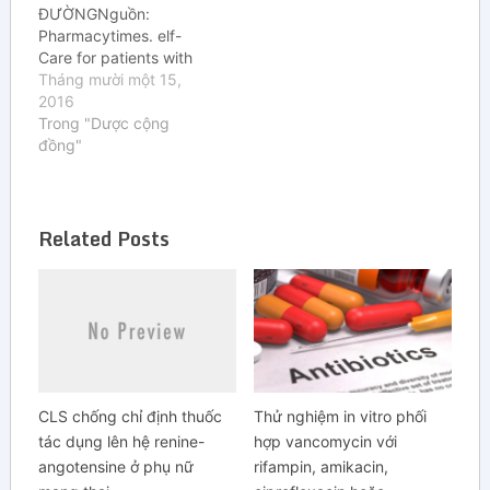
ĐƯỜNGNguồn:
Pharmacytimes. elf-
Care for patients with
diabetes. Người dịch:
Tháng mười một 15,
DS. Nguyễn Phương
2016
DungCase 1: Khi bệnh
Trong "Dược cộng
nhân tiểu đường bị cảm
đồng"
lạnh và hoHỏi: Một
người phụ nữ 69 tuổi có
thể trạng béo phì đến
Related Posts
xin tư vấn tại nhà thuốc.
Cô…
CLS chống chỉ định thuốc
Thử nghiệm in vitro phối
tác dụng lên hệ renine-
hợp vancomycin với
angotensine ở phụ nữ
rifampin, amikacin,