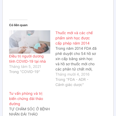
Có liên quan
Thuốc mới và các chế
phẩm sinh học được
cấp phép năm 2014
Trong năm 2014 FDA đã
phê duyệt cho 54 hồ sơ
Điều trị người dương
xin cấp bằng sinh học
tính COVID-19 tại nhà
và hồ sơ thuốc mới cho
Tháng tám 5, 2021
các phân tử chất mới,
Trong "COVID-19"
vaccin và các sản phẩm
Tháng mười 4, 2016
có nguồn gốc từ máu.
Trong "FDA - ADR -
Vào giữa tháng 12, bà
Cảnh giác dược"
Margaret A. Hamburg,–
Tư vấn phòng và trị
uỷ viên của FDA, cho
biến chứng đái tháo
biết…
đường
TỰ CHĂM SÓC Ở BỆNH
NHÂN ĐÁI THÁO