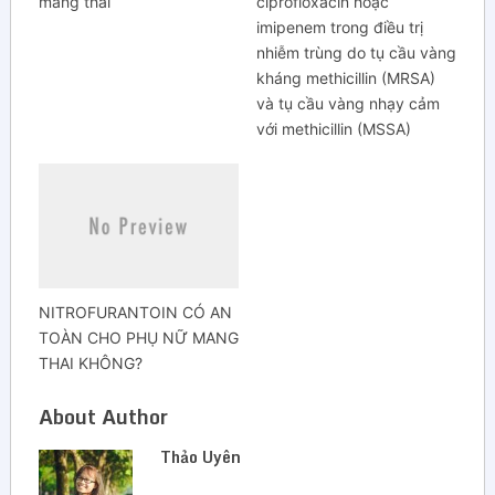
mang thai
ciprofloxacin hoặc
imipenem trong điều trị
nhiễm trùng do tụ cầu vàng
kháng methicillin (MRSA)
và tụ cầu vàng nhạy cảm
với methicillin (MSSA)
​​​​​​​NITROFURANTOIN CÓ AN
TOÀN CHO PHỤ NỮ MANG
THAI KHÔNG?
About Author
Thảo Uyên