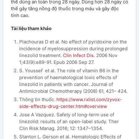
thể dùng an toàn trong 28 ngày. Dùng hơn 28 ngày có
thể gây tăng nồng độ thuốc trong máu và gây độc
tính cao.
Tài liệu tham khảo
Plachouras D et al. No effect of pyridoxine on the
incidence of myelosuppression during prolonged
linezolid treatment.
Clin Infect Dis.
2006 Nov
1;43(9):e89-91. Epub 2006 Sep 27.
S. Youssef et al. The role of vitamin B6 in the
prevention of haematological toxic effects of
linezolid in patients with cancer. Journal of
Antimicrobial Chemotherapy (2008) 61, 421– 424.
Thông tin thuốc.
https://www.rxlist.com/zyvox-
side-effects-drug-center.htm#overview
Jose A Vazquez. Safety of long-term use of
linezolid: results of an open-label study. Ther
Clin Risk Manag. 2016; 12: 1347–1354.
Stanton L. Gerson et al. Hematologic Effects of