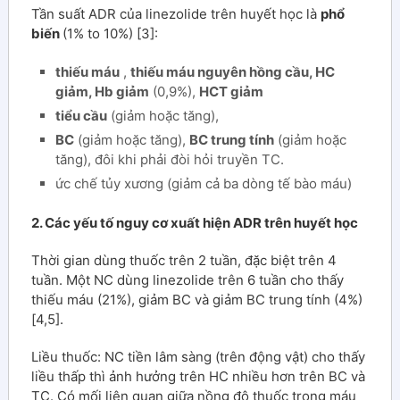
Tần suất ADR của linezolide trên huyết học là
phổ
biến
(1% to 10%) [3]:
thiếu máu
,
thiếu máu nguyên hồng cầu, HC
giảm, Hb giảm
(0,9%),
HCT giảm
tiểu cầu
(giảm hoặc tăng),
BC
(giảm hoặc tăng),
BC trung tính
(giảm hoặc
tăng), đôi khi phải đòi hỏi truyền TC.
ức chế tủy xương (giảm cả ba dòng tế bào máu)
2. Các yếu tố nguy cơ xuất hiện ADR trên huyết học
Thời gian dùng thuốc trên 2 tuần, đặc biệt trên 4
tuần. Một NC dùng linezolide trên 6 tuần cho thấy
thiếu máu (21%), giảm BC và giảm BC trung tính (4%)
[4,5].
Liều thuốc: NC tiền lâm sàng (trên động vật) cho thấy
liều thấp thì ảnh hưởng trên HC nhiều hơn trên BC và
TC. Có mối liên quan giữa nồng độ thuốc trong máu