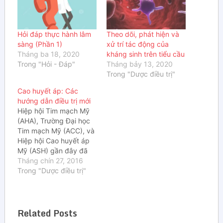
Hỏi đáp thực hành lâm
Theo dõi, phát hiện và
sàng (Phần 1)
xử trí tác động của
Tháng ba 18, 2020
kháng sinh trên tiểu cầu
Trong "Hỏi - Đáp"
Tháng bảy 13, 2020
Trong "Dược điều trị"
Cao huyết áp: Các
hướng dẫn điều trị mới
Hiệp hội Tim mạch Mỹ
(AHA), Trường Đại học
Tim mạch Mỹ (ACC), và
Hiệp hội Cao huyết áp
Mỹ (ASH) gần đây đã
đưa ra khuyến cáo mới
Tháng chín 27, 2016
trong điều trị tăng huyết
Trong "Dược điều trị"
áp ở bệnh nhân đã
được chẩn đoán mắc
bệnh mạch vành, đột
Related Posts
quỵ, hoặc các…