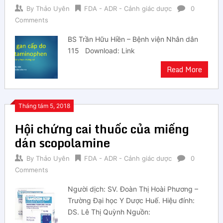
By
Thảo Uyên
FDA - ADR - Cảnh giác dược
0
Comments
BS Trần Hữu Hiền – Bệnh viện Nhân dân
115 Download: Link
Read More
Tháng tám 5, 2018
Hội chứng cai thuốc của miếng
dán scopolamine
By
Thảo Uyên
FDA - ADR - Cảnh giác dược
0
Comments
Người dịch: SV. Đoàn Thị Hoài Phương –
Trường Đại học Y Dược Huế. Hiệu đính:
DS. Lê Thị Quỳnh Nguồn: