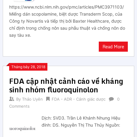
https://www.ncbi.nlm.nih.gov/pmc/articles/PMC3971103/
Miếng dán scopolamine, biệt dược Transderm Scop, của
Công ty Novartis và tiếp thị bởi Baxter Healthcare, được
chỉ định trong chống nôn sau phẫu thuật và chống nôn do
say tàu xe.
Read More
Tháng bảy 28, 2018
FDA cập nhật cảnh cáo về kháng
sinh nhóm fluoroquinolon
By
Thảo Uyên
FDA - ADR - Cảnh giác dược
0
Comments
Dịch: SVD3. Trần Lê Khánh Nhung Hiệu
đính: DS. Nguyễn Thị Thu Thủy Nguồn: