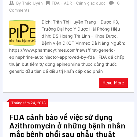
By
Thảo Uyên
FDA - ADR - Cảnh giác dược
0
Comments
Dịch: Trần Thị Huyền Trang – Dược K3,
Trường Đại học Y Dược Hải Phòng Hiệu
đính: DS Hoàng Trà Linh – Khoa Dược,
Bệnh viện ĐKQT Vinmec Đà Nẵng Nguồn:
https://www.pharmacytimes.com/news/first-generic-
epinephrine-autoinjector-approved-by-fda FDA đã chấp
thuận bút tiêm tự động epinephrine thuộc dòng thuốc
generic đầu tiên để điều trị khẩn cấp các phản
Read More
Tháng tám 24, 2018
FDA cảnh báo về việc sử dụng
Azithromycin ở những bệnh nhân
mắc bệnh phổi sau phẫu thuật