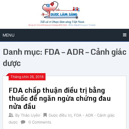
MENU
Danh mục:
FDA – ADR – Cảnh giác
dược
Tháng chín 26, 2018
FDA chấp thuận điều trị bằng
thuốc để ngăn ngừa chứng đau
nửa đầu
By
Thảo Uyên
Dược điều trị
,
FDA - ADR - Cảnh giác
dược
0 Comments