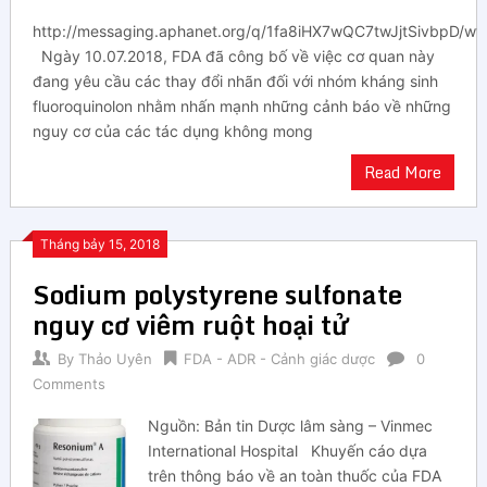
http://messaging.aphanet.org/q/1fa8iHX7wQC7twJjtSivbpD/wv
Ngày 10.07.2018, FDA đã công bố về việc cơ quan này
đang yêu cầu các thay đổi nhãn đối với nhóm kháng sinh
fluoroquinolon nhằm nhấn mạnh những cảnh báo về những
nguy cơ của các tác dụng không mong
Read More
Tháng bảy 15, 2018
Sodium polystyrene sulfonate
nguy cơ viêm ruột hoại tử
By
Thảo Uyên
FDA - ADR - Cảnh giác dược
0
Comments
Nguồn: Bản tin Dược lâm sàng – Vinmec
International Hospital Khuyến cáo dựa
trên thông báo về an toàn thuốc của FDA