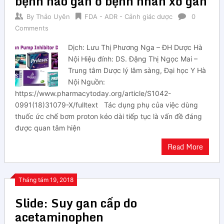
bệnh não gan ở bệnh nhân xơ gan
By
Thảo Uyên
FDA - ADR - Cảnh giác dược
0
Comments
Dịch: Lưu Thị Phương Nga – ĐH Dược Hà
Nội Hiệu đính: DS. Đặng Thị Ngọc Mai –
Trung tâm Dược lý lâm sàng, Đại học Y Hà
Nội Nguồn:
https://www.pharmacytoday.org/article/S1042-
0991(18)31079-X/fulltext Tác dụng phụ của việc dùng
thuốc ức chế bơm proton kéo dài tiếp tục là vấn đề đáng
được quan tâm hiện
Read More
Tháng tám 19, 2018
Slide: Suy gan cấp do
acetaminophen