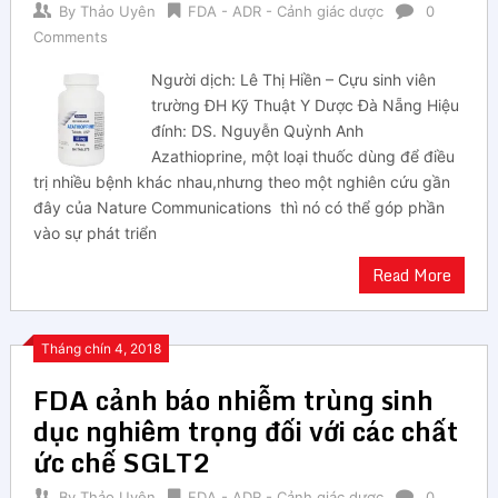
By
Thảo Uyên
FDA - ADR - Cảnh giác dược
0
Comments
Người dịch: Lê Thị Hiền – Cựu sinh viên
trường ĐH Kỹ Thuật Y Dược Đà Nẵng Hiệu
đính: DS. Nguyễn Quỳnh Anh
Azathioprine, một loại thuốc dùng để điều
trị nhiều bệnh khác nhau,nhưng theo một nghiên cứu gần
đây của Nature Communications thì nó có thể góp phần
vào sự phát triển
Read More
Tháng chín 4, 2018
FDA cảnh báo nhiễm trùng sinh
dục nghiêm trọng đối với các chất
ức chế SGLT2
By
Thảo Uyên
FDA - ADR - Cảnh giác dược
0