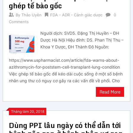
ghép tế bào gốc
By
Thảo Uyên
FDA - ADR - Cảnh giác dược
0
Comments
Người dịch: SVD5. Đặng Thị Huyền – ĐH
Dược Hà Nội Hiệu đính: DS. Phan Thị Thu –
Khoa Y Dược, ĐH Thành Đô Nguồn:
https://www.uspharmacist.com/article/fda-warns-about-
azithromycin-for-poststem-cell-transplant-lung-condition
Việc ghép tế bào gốc để kéo dài cuộc sống ở một số bệnh
nhân ung thư có nguy cơ gây ra các vấn đề về phổi. Cho
Read More
Tháng tám 20, 2018
Dùng PPI lâu ngày có thể dẫn tới