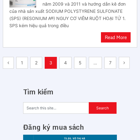
năm 2009 và 2011 và hướng dẫn kê đơn
của nhà sản xuất SODIUM POLYSTYRENE SULFONATE
(SPS) (RESONIUM A®) NGUY CƠ VIÊM RUỘT HOẠI TỬ 1.
SPS kém hiệu quả trong điều
Read More
Điều
1
2
3
4
5
…
7
hướng
bài
Tìm kiếm
viết
Đăng ký mua sách