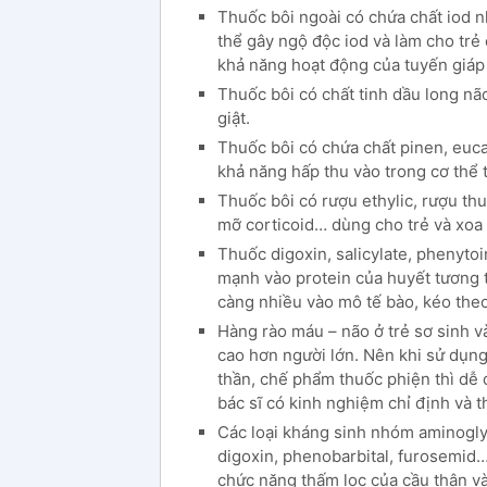
Thuốc bôi ngoài có chứa chất iod n
thể gây ngộ độc iod và làm cho tr
khả năng hoạt động của tuyến giáp 
Thuốc bôi có chất tinh dầu long não
giật.
Thuốc bôi có chứa chất pinen, euca
khả năng hấp thu vào trong cơ thể t
Thuốc bôi có rượu ethylic, rượu th
mỡ corticoid… dùng cho trẻ và xoa
Thuốc digoxin, salicylate, phenyto
mạnh vào protein của huyết tương t
càng nhiều vào mô tế bào, kéo theo
Hàng rào máu – não ở trẻ sơ sinh v
cao hơn người lớn. Nên khi sử dụng 
thần, chế phẩm thuốc phiện thì dễ 
bác sĩ có kinh nghiệm chỉ định và t
Các loại kháng sinh nhóm aminoglyco
digoxin, phenobarbital, furosemid… 
chức năng thấm lọc của cầu thận và 