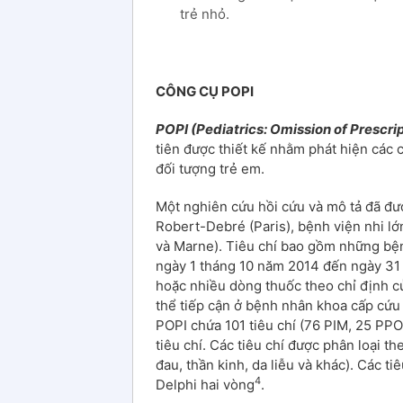
trẻ nhỏ.
CÔNG CỤ POPI
POPI (Pediatrics: Omission of Prescri
tiên được thiết kế nhằm phát hiện các c
đối tượng trẻ em.
Một nghiên cứu hồi cứu và mô tả đã đư
Robert-Debré (Paris), bệnh viện nhi l
và Marne). Tiêu chí bao gồm những bện
ngày 1 tháng 10 năm 2014 đến ngày 31
hoặc nhiều dòng thuốc theo chỉ định củ
thể tiếp cận ở bệnh nhân khoa cấp cứu
POPI chứa 101 tiêu chí (76 PIM, 25 PPO
tiêu chí. Các tiêu chí được phân loại t
đau, thần kinh, da liễu và khác). Các 
4
Delphi hai vòng
.