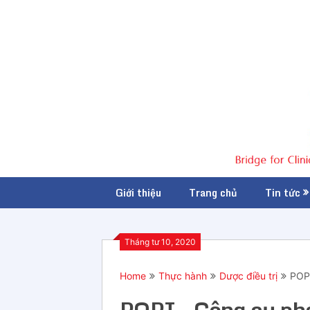
Giới thiệu
Trang chủ
Tin tức
Tháng tư 10, 2020
Home
Thực hành
Dược điều trị
POPI
POPI – Công cụ phá