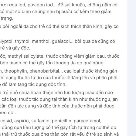
hư: rượu iod, povidon iod… để sát khuẩn, chống nấm có
ẻ có một số biến chứng như bị bướu cổ kèm theo giảm
trạng.
 bôi ngoài da cho trẻ có thể kích thích thần kinh, gây co
lyptol, thymol, menthol, guaiacol… bôi qua da cũng có
rẻ và gây độc.
uốc, methyl salicylate, thuốc chống viêm giảm đau, thuốc
 bóp mạnh có thể gây tổn thương da do quá nóng.
in, theophylin, phenobarbital… các loại thuốc không gắn
hì dạng thuốc tự do của thuốc sẽ tăng lên và phân phối
 đó làm tăng tác dụng độc tính.
à trẻ nhỏ chưa hoàn thiện nên lưu lượng máu đến não
các loại thuốc tác dụng tại thần kinh như thuốc ngủ, an
dẫn đến tác dụng và độc tính của thuốc nên phải được
heo dõi.
sid, aspirin, sulfamid, penicillin, paracetamol,
dùng quá liều lượng có thể gây tích tụ trong cơ thể do
thải trừ thuốc qua ống thận còn rất yếu ở trẻ sơ sinh và