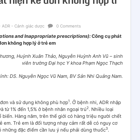
 ADR - Cảnh giác dược
0 Comments
ptions and Inappropriate prescriptions):
Công cụ phát
đơn không hợp lý ở trẻ em
Phương, Huỳnh Xuân Thảo, Nguyễn Huỳnh Anh Vũ – sinh
viên trường Đại học Y khoa Phạm Ngọc Thạch
đính: DS. Nguyễn Ngọc Vũ Nam, BV Sản Nhi Quảng Nam.
1
 đơn và sử dụng không phù hợp
. Ở bệnh nhi, ADR nhập
2
và từ 1% đến 1,5% ở bệnh nhân ngoại trú
. Nhiều loại
biến. Hàng năm, trên thế giới có hàng triệu người chết
trẻ em. Trẻ em là đối tượng nhạy cảm rất dễ có nguy cơ
3
có những đặc điểm cần lưu ý nếu phải dùng thuốc
.