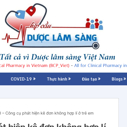
COVID-19
Thực hành
Đào tạo
Blogs
 – Công cụ phát hiện kê đơn không hợp lí ở trẻ em
t hiện kê đơn không hợp lí