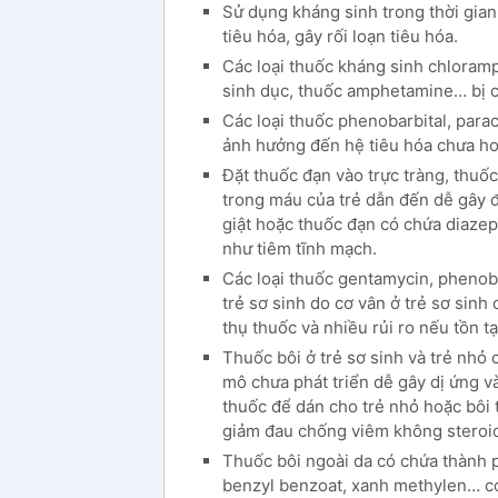
Sử dụng kháng sinh trong thời gian
tiêu hóa, gây rối loạn tiêu hóa.
Các loại thuốc kháng sinh chloramph
sinh dục, thuốc amphetamine… bị ch
Các loại thuốc phenobarbital, para
ảnh hưởng đến hệ tiêu hóa chưa ho
Đặt thuốc đạn vào trực tràng, thuố
trong máu của trẻ dẫn đến dễ gây đ
giật hoặc thuốc đạn có chứa diaze
như tiêm tĩnh mạch.
Các loại thuốc gentamycin, phenob
trẻ sơ sinh do cơ vân ở trẻ sơ sin
thụ thuốc và nhiều rủi ro nếu tồn tại
Thuốc bôi ở trẻ sơ sinh và trẻ nhỏ
mô chưa phát triển dễ gây dị ứng v
thuốc để dán cho trẻ nhỏ hoặc bôi t
giảm đau chống viêm không steroi
Thuốc bôi ngoài da có chứa thành p
benzyl benzoat, xanh methylen… có