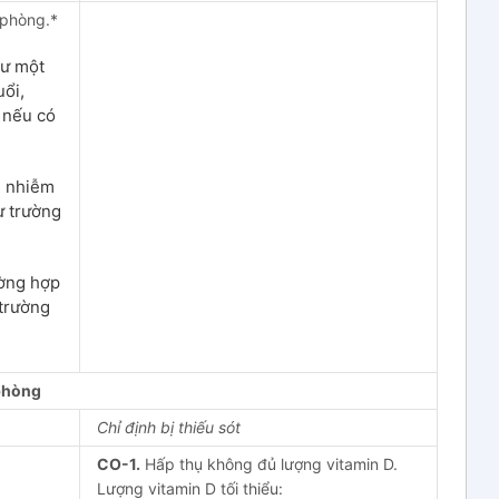
 phòng.*
hư một
uổi,
 nếu có
ị nhiễm
ừ trường
ờng hợp
 trường
 phòng
Chỉ định bị thiếu sót
CO-1.
Hấp thụ không đủ lượng vitamin D.
Lượng vitamin D tối thiểu: