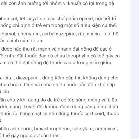
 dài còn ảnh hưởng tới nhóm vi khuẩn có lợi trong hệ
enicol, tetracycline; các chế phẩm opioid, nội tiết tố
ống chỉ định ở trẻ em trong một số điều kiện cụ thể.
cetamol, phenytoin, carbamazepine, rifampicin… có thể
àn chỉnh của trẻ em.
c được hấp thu rất mạnh và nhanh đạt nồng độ cao ở
ộc như đặt thuốc đạn có chứa theophylin có thể gây co
pam có thể đạt nồng độ thuốc cao ở trong máu giống
arbital, diazepam… dùng tiêm bắp thịt không dùng cho
h chưa hoàn thiện và chứa nhiều nước dẫn đến khó hấp
 lâu.
 cần chú ý khi dùng do da trẻ có lớp sừng mỏng và biểu
à kích ứng. Tuyệt đối không được dùng băng dính chứa
huốc rồi băng chặt lại nếu dùng thuốc corticoid, thuốc
d.
hần acid boric, hexaclorophene, salicylate, neomycin,
 thể gây ngộ độc toàn thân.